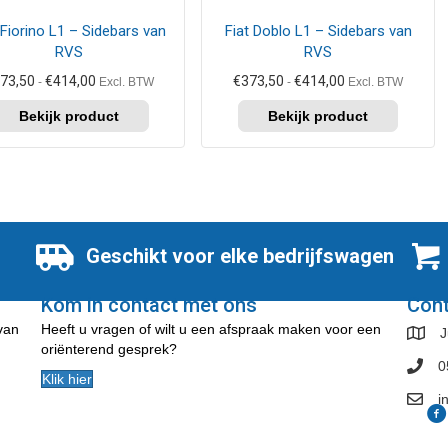
kan
 Fiorino L1 – Sidebars van
Fiat Doblo L1 – Sidebars van
zen
gekozen
RVS
RVS
en
worden
op
Prijsklasse:
Prijsklasse:
73,50
€
414,00
€
373,50
€
414,00
-
Excl. BTW
-
Excl. BTW
de
€373,50
€373,50
tot
tot
uctpagina
productpagina
€414,00
€414,00
Geschikt voor elke bedrijfswagen
Kom in contact met ons
Con
 van
Heeft u vragen of wilt u een afspraak maken voor een
J
oriënterend gesprek?
0
Klik hier
i