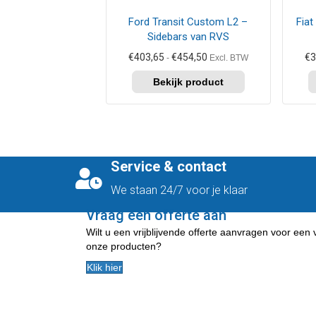
kan
kan
Ford Transit Custom L2 –
Fiat
gekozen
geko
Sidebars van RVS
worden
word
op
op
Prijsklasse:
€
403,65
€
454,50
€
3
-
Excl. BTW
de
de
€403,65
tot
productpagina
prod
€454,50
Service & contact
We staan 24/7 voor je klaar
Vraag een offerte aan
Wilt u een vrijblijvende offerte aanvragen voor een
onze producten?
Klik hier