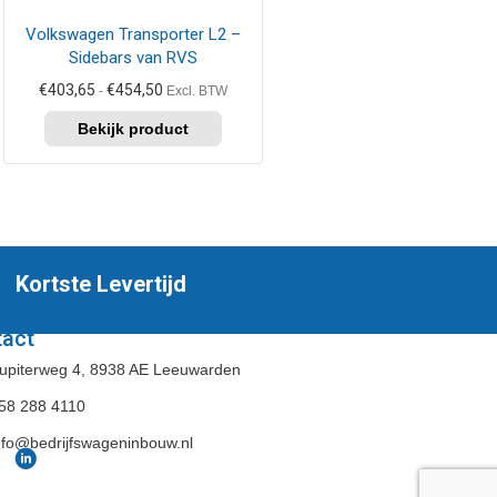
kan
Volkswagen Transporter L2 –
gekozen
Sidebars van RVS
worden
op
Prijsklasse:
€
403,65
€
454,50
-
Excl. BTW
de
€403,65
tot
productpagina
€454,50
Kortste Levertijd
tact
upiterweg 4, 8938 AE Leeuwarden
58 288 4110
nfo@bedrijfswageninbouw.nl