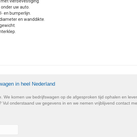
et vierbevestiging.
t onder uw auto.
l- en bumperlijn.
diameter en wanddikte.
 gewicht.
hterklep.
swagen in heel Nederland
e. We komen uw bedrijfswagen op de afgesproken tijd ophalen en lev
Vul onderstaand uw gegevens in en we nemen vrijblijvend contact met u