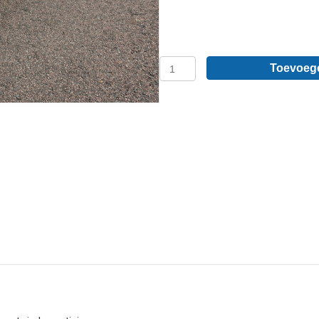
Citroën
Toevoeg
Berlingo
L2
-
Sidebars
van
RVS
aantal