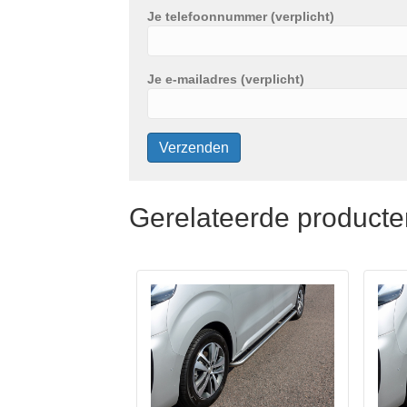
Je telefoonnummer (verplicht)
Je e-mailadres (verplicht)
Gerelateerde producte
Dit
Dit
product
prod
heeft
heeft
meerdere
meer
variaties.
varia
Deze
Deze
optie
optie