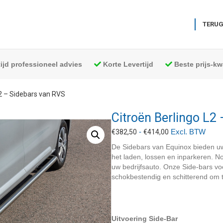
TERUG
tijd professioneel advies
Korte Levertijd
Beste prijs-kwa
L2 – Sidebars van RVS
Citroën Berlingo L2
Prijsklasse:
-
Excl. BTW
€
382,50
€
414,00
€382,50
De Sidebars van Equinox bieden uw
tot
het laden, lossen en inparkeren. N
€414,00
uw bedrijfsauto. Onze Side-bars v
schokbestendig en schitterend om t
Uitvoering Side-Bar