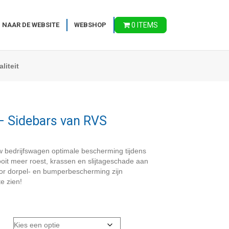
 NAAR DE WEBSITE
WEBSHOP
0 ITEMS
liteit
 – Sidebars van RVS
 bedrijfswagen optimale bescherming tijdens
ooit meer roest, krassen en slijtageschade aan
oor dorpel- en bumperbescherming zijn
e zien!