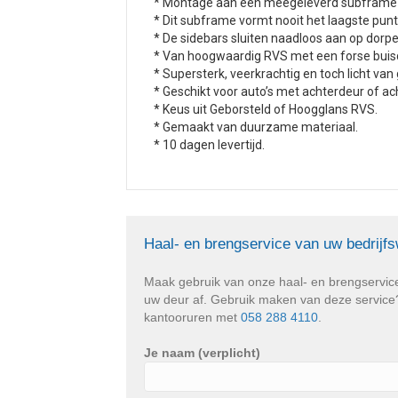
* Montage aan een meegeleverd subframe m
* Dit subframe vormt nooit het laagste pun
* De sidebars sluiten naadloos aan op dorpe
* Van hoogwaardig RVS met een forse buis
* Supersterk, veerkrachtig en toch licht van
* Geschikt voor auto’s met achterdeur of ac
* Keus uit Geborsteld of Hoogglans RVS.
* Gemaakt van duurzame materiaal.
* 10 dagen levertijd.
Haal- en brengservice van uw bedrijf
Maak gebruik van onze haal- en brengservic
uw deur af. Gebruik maken van deze service? 
kantooruren met
058 288 4110
.
Je naam (verplicht)