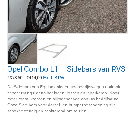
Opel Combo L1 – Sidebars van RVS
Prijsklasse:
-
Excl. BTW
€
373,50
€
414,00
€373,50
De Sidebars van Equinox bieden uw bedrijfswagen optimale
tot
bescherming tijdens het laden, lossen en inparkeren. Nooit
€414,00
meer roest, krassen en slijtageschade aan uw bedrijfsauto.
Onze Side-bars voor dorpel- en bumperbescherming zijn
schokbestendig en schitterend om te zien!