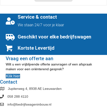
product
€454,50
heeft
meerdere
variaties.
Service & contact
Deze
optie
We staan 24/7 voor je klaar
kan
gekozen
Geschikt voor elke bedrijfswagen
worden
op
Kortste Levertijd
de
productpagina
Vraag een offerte aan
Wilt u een vrijblijvende offerte aanvragen of een afspraak
maken voor een oriënterend gesprek?
Klik hier
Contact
Jupiterweg 4, 8938 AE Leeuwarden
058 288 4110
info@bedrijfswageninbouw.nl