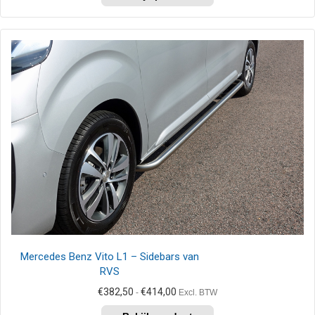
product
€414,00
heeft
meerdere
variaties.
Deze
optie
kan
gekozen
worden
op
de
productpagina
Mercedes Benz Vito L1 – Sidebars van
RVS
Prijsklasse:
€
382,50
€
414,00
-
Excl. BTW
€382,50
Dit
tot