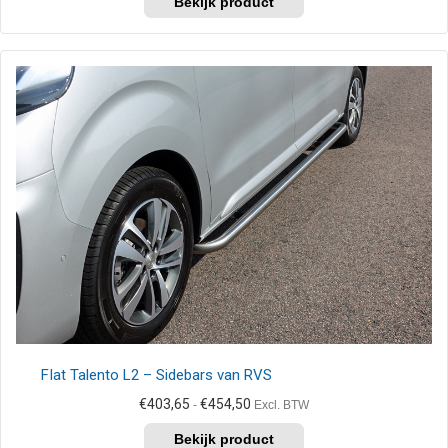
product
€414,00
heeft
meerdere
variaties.
Deze
optie
kan
gekozen
worden
op
de
productpagina
FIat Talento L2 – Sidebars van RVS
Prijsklasse:
€
403,65
€
454,50
-
Excl. BTW
€403,65
Dit
tot