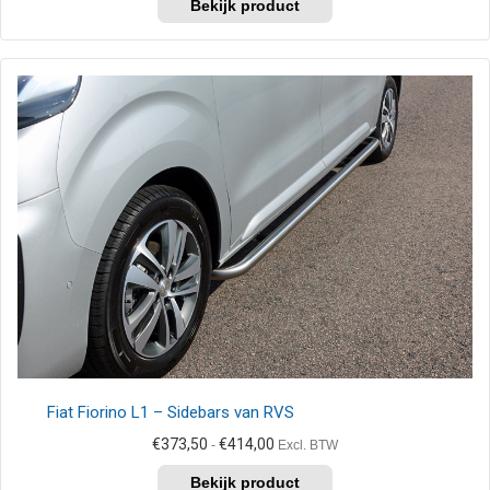
tot
product
€272,50
heeft
meerdere
variaties.
Deze
optie
kan
gekozen
worden
op
de
productpagina
Fiat Fiorino L1 – Sidebars van RVS
Prijsklasse:
€
373,50
€
414,00
-
Excl. BTW
€373,50
Dit
tot