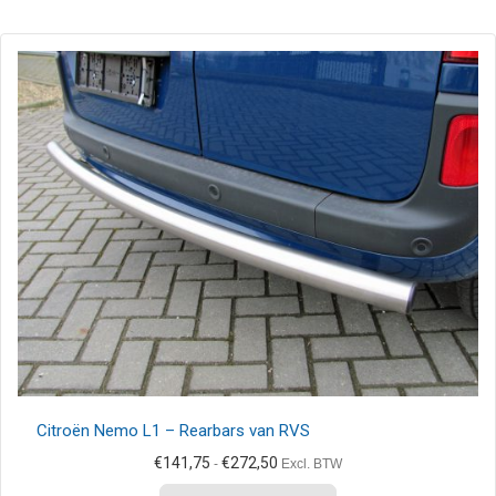
Citroën Nemo L1 – Rearbars van RVS
Prijsklasse:
€
141,75
€
272,50
-
Excl. BTW
€141,75
Dit