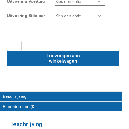
Uitvoering Voertuig
Uitvoering Side-bar
Opel
Combo
L1
Toevoegen aan
-
winkelwagen
Sidebars
van
RVS
aantal
Beschrijving
Beoordelingen (0)
Beschrijving