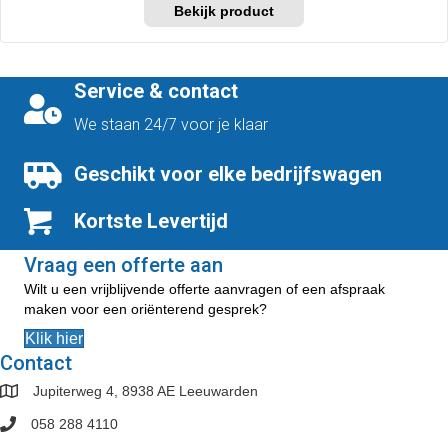
Dit
tot
product
€454,50
heeft
meerdere
variaties.
Service & contact
Deze
optie
We staan 24/7 voor je klaar
kan
gekozen
Geschikt voor elke bedrijfswagen
worden
op
Kortste Levertijd
de
productpagina
Vraag een offerte aan
Wilt u een vrijblijvende offerte aanvragen of een afspraak
maken voor een oriënterend gesprek?
Klik hier
Contact
Jupiterweg 4, 8938 AE Leeuwarden
058 288 4110