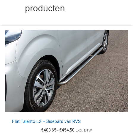
producten
FIat Talento L2 – Sidebars van RVS
Prijsklasse:
€
403,65
€
454,50
-
Excl. BTW