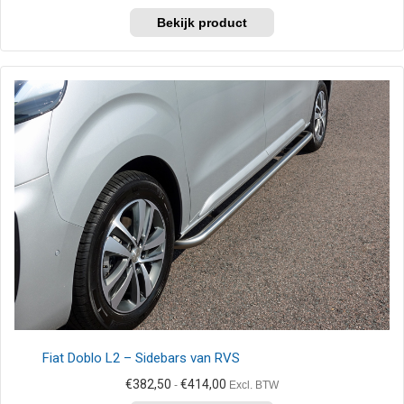
€403,65
Dit
tot
product
€454,50
heeft
meerdere
variaties.
Deze
optie
kan
gekozen
worden
op
de
productpagina
Fiat Doblo L2 – Sidebars van RVS
Prijsklasse:
€
382,50
€
414,00
-
Excl. BTW
€382,50