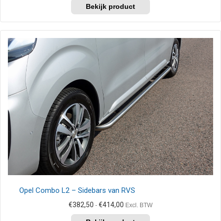
Dit
tot
product
€414,00
heeft
meerdere
variaties.
Deze
optie
kan
gekozen
worden
op
de
productpagina
Opel Combo L2 – Sidebars van RVS
Prijsklasse:
€
382,50
€
414,00
-
Excl. BTW
€382,50
Dit
tot