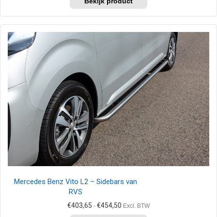
product
€414,00
heeft
meerdere
variaties.
Deze
optie
kan
gekozen
worden
op
de
productpagina
Mercedes Benz Vito L2 – Sidebars van
RVS
Prijsklasse:
€
403,65
€
454,50
-
Excl. BTW
€403,65