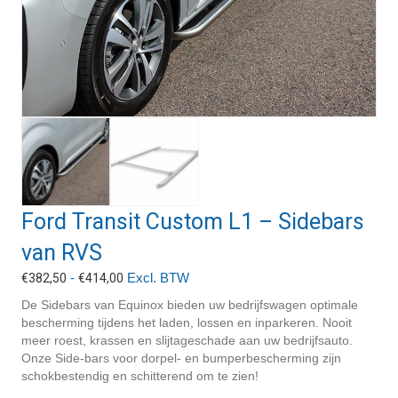
Ford Transit Custom L1 – Sidebars
van RVS
Prijsklasse:
-
Excl. BTW
€
382,50
€
414,00
€382,50
De Sidebars van Equinox bieden uw bedrijfswagen optimale
tot
bescherming tijdens het laden, lossen en inparkeren. Nooit
€414,00
meer roest, krassen en slijtageschade aan uw bedrijfsauto.
Onze Side-bars voor dorpel- en bumperbescherming zijn
schokbestendig en schitterend om te zien!