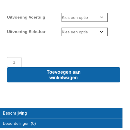
Uitvoering Voertuig
Uitvoering Side-bar
Ford
Transit
Custom
Toevoegen aan
L1
winkelwagen
-
Sidebars
van
RVS
aantal
Beschrijving
Beoordelingen (0)