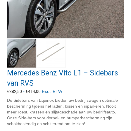
Mercedes Benz Vito L1 – Sidebars
van RVS
Prijsklasse:
-
Excl. BTW
€
382,50
€
414,00
€382,50
De Sidebars van Equinox bieden uw bedrijfswagen optimale
tot
bescherming tijdens het laden, lossen en inparkeren. Nooit
€414,00
meer roest, krassen en slijtageschade aan uw bedrijfsauto.
Onze Side-bars voor dorpel- en bumperbescherming zijn
schokbestendig en schitterend om te zien!