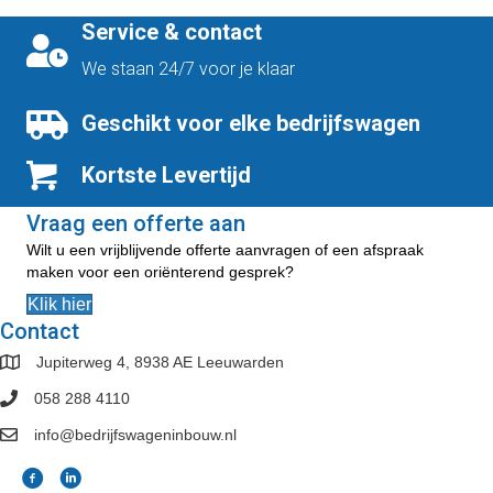
variaties.
Service & contact
Deze
optie
We staan 24/7 voor je klaar
kan
gekozen
Geschikt voor elke bedrijfswagen
worden
op
Kortste Levertijd
de
productpagina
Vraag een offerte aan
Wilt u een vrijblijvende offerte aanvragen of een afspraak
maken voor een oriënterend gesprek?
Klik hier
Contact
Jupiterweg 4, 8938 AE Leeuwarden
058 288 4110
info@bedrijfswageninbouw.nl