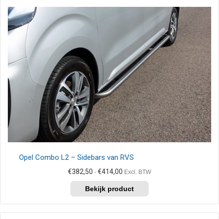
variaties.
Deze
optie
kan
gekozen
worden
op
de
productpagina
Opel Combo L2 – Sidebars van RVS
Prijsklasse:
€
382,50
€
414,00
-
Excl. BTW
€382,50
Dit
tot
product
€414,00
heeft
meerdere