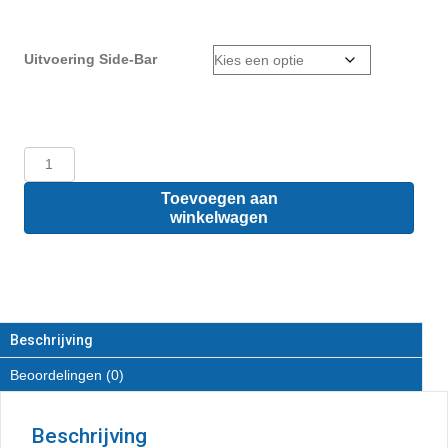
Uitvoering Side-Bar
Mercedes
Benz
Vito
Toevoegen aan
L1
winkelwagen
-
Sidebars
van
RVS
aantal
Beschrijving
Beoordelingen (0)
Beschrijving