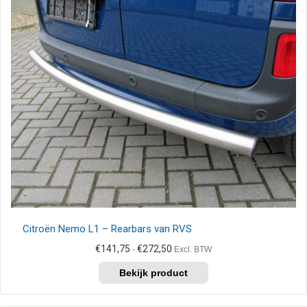
Citroën Nemo L1 – Rearbars van RVS
Prijsklasse:
€
141,75
€
272,50
-
Excl. BTW
€141,75
Dit
tot
product
€272,50
heeft
meerdere