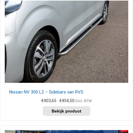
variaties.
Deze
optie
kan
gekozen
worden
op
de
productpagina
Nissan NV 300 L2 – Sidebars van RVS
Prijsklasse:
€
403,65
€
454,50
-
Excl. BTW
€403,65
Dit
tot
product
€454,50
heeft
meerdere
variaties.