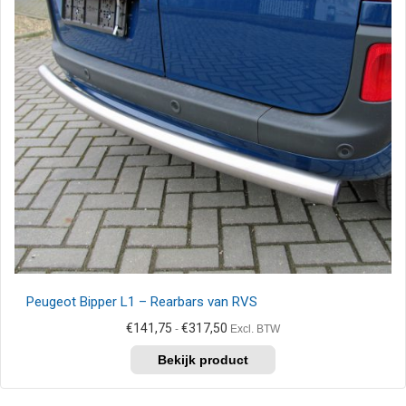
Deze
optie
kan
gekozen
worden
op
de
productpagina
Peugeot Bipper L1 – Rearbars van RVS
Prijsklasse:
€
141,75
€
317,50
-
Excl. BTW
€141,75
Dit
tot
product
€317,50
heeft
meerdere