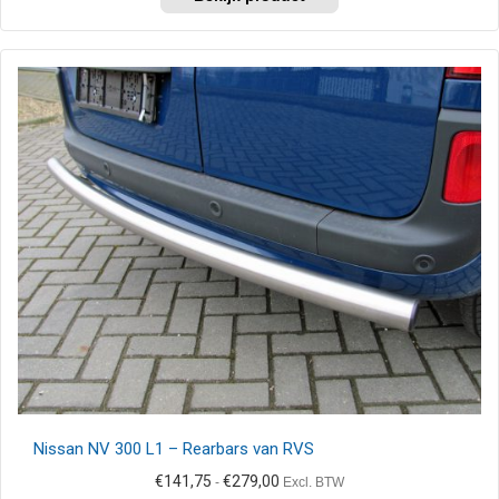
product
€414,00
heeft
meerdere
variaties.
Deze
optie
kan
gekozen
worden
op
de
productpagina
Nissan NV 300 L1 – Rearbars van RVS
Prijsklasse:
€
141,75
€
279,00
-
Excl. BTW
€141,75