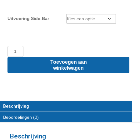
Uitvoering Side-Bar
Ford
Transit
Connect
Toevoegen aan
L1
winkelwagen
-
Sidebars
van
RVS
aantal
Beschrijving
Beoordelingen (0)
Beschrijving