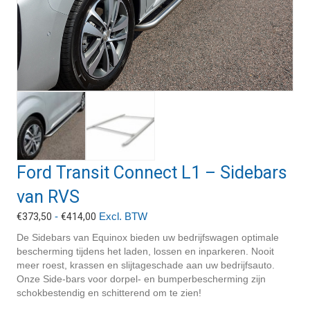
Ford Transit Connect L1 – Sidebars
van RVS
Prijsklasse:
-
Excl. BTW
€
373,50
€
414,00
€373,50
De Sidebars van Equinox bieden uw bedrijfswagen optimale
tot
bescherming tijdens het laden, lossen en inparkeren. Nooit
€414,00
meer roest, krassen en slijtageschade aan uw bedrijfsauto.
Onze Side-bars voor dorpel- en bumperbescherming zijn
schokbestendig en schitterend om te zien!