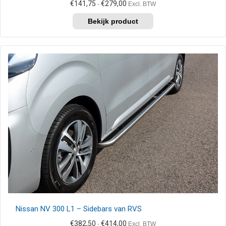
Prijsklasse:
€
141,75
€
279,00
-
Excl. BTW
€141,75
Dit
tot
product
€279,00
heeft
meerdere
variaties.
Deze
optie
kan
gekozen
worden
op
de
productpagina
Nissan NV 300 L1 – Sidebars van RVS
Prijsklasse:
€
382,50
€
414,00
-
Excl. BTW