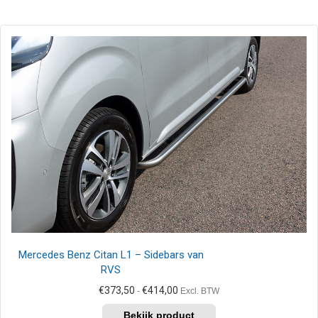
Mercedes Benz Citan L1 – Sidebars van
RVS
Prijsklasse:
€
373,50
€
414,00
-
Excl. BTW
€373,50
Dit
tot