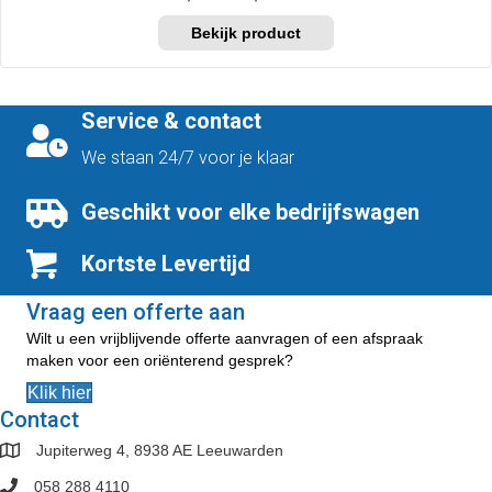
€382,50
Dit
tot
product
€414,00
heeft
meerdere
variaties.
Service & contact
Deze
optie
We staan 24/7 voor je klaar
kan
gekozen
Geschikt voor elke bedrijfswagen
worden
op
Kortste Levertijd
de
productpagina
Vraag een offerte aan
Wilt u een vrijblijvende offerte aanvragen of een afspraak
maken voor een oriënterend gesprek?
Klik hier
Contact
Jupiterweg 4, 8938 AE Leeuwarden
058 288 4110