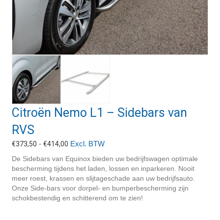
Citroën Nemo L1 – Sidebars van
RVS
Prijsklasse:
-
Excl. BTW
€
373,50
€
414,00
€373,50
De Sidebars van Equinox bieden uw bedrijfswagen optimale
tot
bescherming tijdens het laden, lossen en inparkeren. Nooit
€414,00
meer roest, krassen en slijtageschade aan uw bedrijfsauto.
Onze Side-bars voor dorpel- en bumperbescherming zijn
schokbestendig en schitterend om te zien!