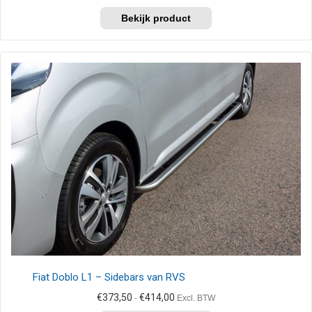
€382,50
Dit
tot
product
€414,00
heeft
meerdere
variaties.
Deze
optie
kan
gekozen
worden
op
de
productpagina
Fiat Doblo L1 – Sidebars van RVS
Prijsklasse:
€
373,50
€
414,00
-
Excl. BTW
€373,50