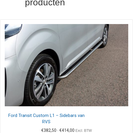
producten
Ford Transit Custom L1 – Sidebars van
RVS
Prijsklasse:
€
382,50
€
414,00
-
Excl. BTW