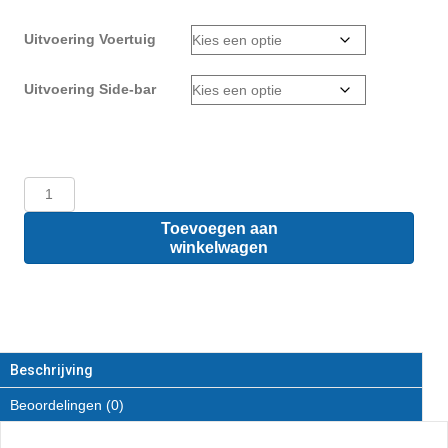
Uitvoering Voertuig
Uitvoering Side-bar
Citroën
Nemo
L1
Toevoegen aan
-
winkelwagen
Sidebars
van
RVS
aantal
Beschrijving
Beoordelingen (0)