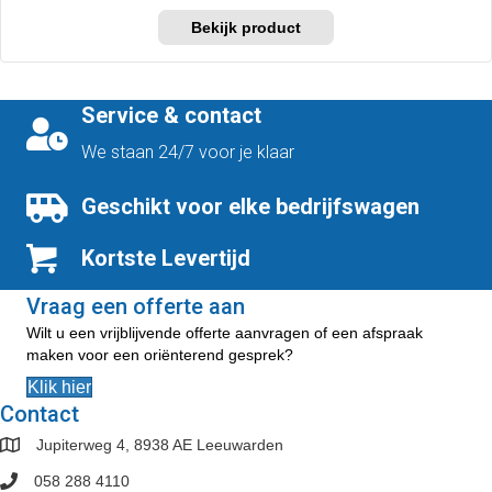
€141,75
Dit
tot
product
€279,00
heeft
meerdere
variaties.
Service & contact
Deze
optie
We staan 24/7 voor je klaar
kan
gekozen
Geschikt voor elke bedrijfswagen
worden
op
Kortste Levertijd
de
productpagina
Vraag een offerte aan
Wilt u een vrijblijvende offerte aanvragen of een afspraak
maken voor een oriënterend gesprek?
Klik hier
Contact
Jupiterweg 4, 8938 AE Leeuwarden
058 288 4110