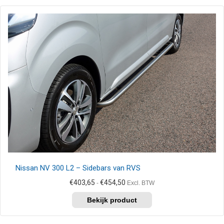
meerdere
variaties.
Deze
optie
kan
gekozen
worden
op
de
productpagina
Nissan NV 300 L2 – Sidebars van RVS
Prijsklasse:
€
403,65
€
454,50
-
Excl. BTW
€403,65
Dit
tot
product
€454,50
heeft