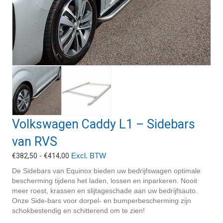
Volkswagen Caddy L1 – Sidebars
van RVS
Prijsklasse:
-
Excl. BTW
€
382,50
€
414,00
€382,50
De Sidebars van Equinox bieden uw bedrijfswagen optimale
tot
bescherming tijdens het laden, lossen en inparkeren. Nooit
€414,00
meer roest, krassen en slijtageschade aan uw bedrijfsauto.
Onze Side-bars voor dorpel- en bumperbescherming zijn
schokbestendig en schitterend om te zien!