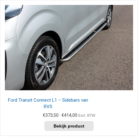
meerdere
variaties.
Deze
optie
kan
gekozen
worden
op
de
productpagina
Ford Transit Connect L1 – Sidebars van
RVS
Prijsklasse:
€
373,50
€
414,00
-
Excl. BTW
€373,50
Dit
tot
product
€414,00
heeft