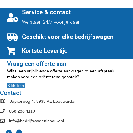
meerdere
variaties.
Service & contact
Deze
optie
We staan 24/7 voor je klaar
kan
gekozen
Geschikt voor elke bedrijfswagen
worden
op
Kortste Levertijd
de
productpagina
Vraag een offerte aan
Wilt u een vrijblijvende offerte aanvragen of een afspraak
maken voor een oriënterend gesprek?
Klik hier
Contact
Jupiterweg 4, 8938 AE Leeuwarden
058 288 4110
info@bedrijfswageninbouw.nl