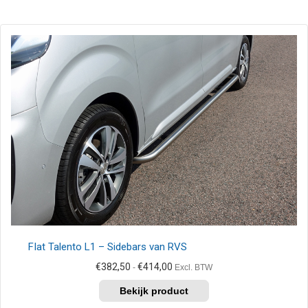
FIat Talento L1 – Sidebars van RVS
Prijsklasse:
€
382,50
€
414,00
-
Excl. BTW
€382,50
Dit
tot
product
€414,00