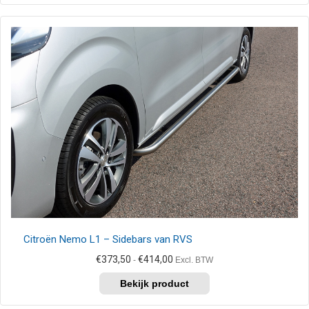
heeft
meerdere
variaties.
Deze
optie
kan
gekozen
worden
op
de
productpagina
Citroën Nemo L1 – Sidebars van RVS
Prijsklasse:
€
373,50
€
414,00
-
Excl. BTW
€373,50
Dit
tot
product
€414,00
heeft