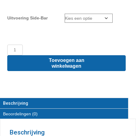
Uitvoering Side-Bar
Volkswagen
Caddy
L1
Toevoegen aan
-
winkelwagen
Sidebars
van
RVS
aantal
Beschrijving
Beoordelingen (0)
Beschrijving