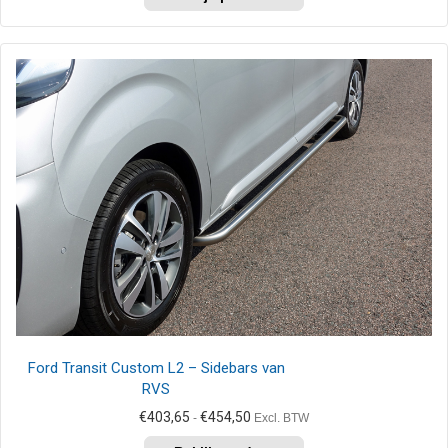
product
€414,00
heeft
meerdere
variaties.
Deze
optie
kan
gekozen
worden
op
de
productpagina
Ford Transit Custom L2 – Sidebars van
RVS
Prijsklasse:
€
403,65
€
454,50
-
Excl. BTW
€403,65
Dit