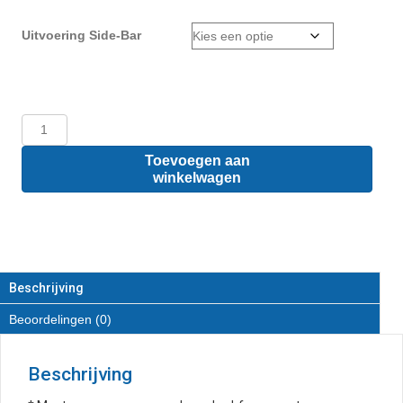
Uitvoering Side-Bar
Renault
Kangoo
L2
Toevoegen aan
-
winkelwagen
Sidebars
van
RVS
aantal
Beschrijving
Beoordelingen (0)
Beschrijving