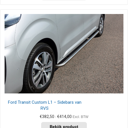
heeft
meerdere
variaties.
Deze
optie
kan
gekozen
worden
op
de
productpagina
Ford Transit Custom L1 – Sidebars van
RVS
Prijsklasse:
€
382,50
€
414,00
-
Excl. BTW
€382,50
Dit
tot