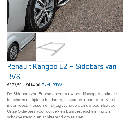
Renault Kangoo L2 – Sidebars van
RVS
Prijsklasse:
-
Excl. BTW
€
373,50
€
414,00
€373,50
De Sidebars van Equinox bieden uw bedrijfswagen optimale
tot
bescherming tijdens het laden, lossen en inparkeren. Nooit
€414,00
meer roest, krassen en slijtageschade aan uw bedrijfsauto.
Onze Side-bars voor dorpel- en bumperbescherming zijn
schokbestendig en schitterend om te zien!