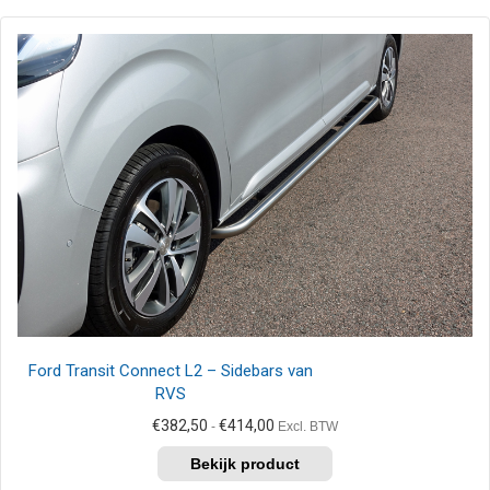
Ford Transit Connect L2 – Sidebars van
RVS
Prijsklasse:
€
382,50
€
414,00
-
Excl. BTW
€382,50
Dit
tot
product
€414,00