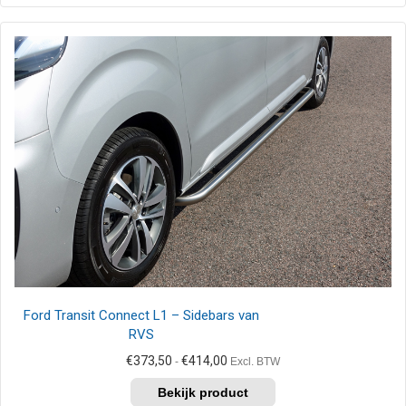
heeft
meerdere
variaties.
Deze
optie
kan
gekozen
worden
op
de
productpagina
Ford Transit Connect L1 – Sidebars van
RVS
Prijsklasse:
€
373,50
€
414,00
-
Excl. BTW
€373,50
Dit
tot
product
€414,00