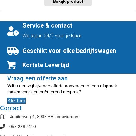
tot
product
€454,50
heeft
meerdere
variaties.
Service & contact
Deze
optie
We staan 24/7 voor je klaar
kan
gekozen
Geschikt voor elke bedrijfswagen
worden
op
Kortste Levertijd
de
productpagina
Vraag een offerte aan
Wilt u een vrijblijvende offerte aanvragen of een afspraak
maken voor een oriënterend gesprek?
Klik hier
Contact
Jupiterweg 4, 8938 AE Leeuwarden
058 288 4110