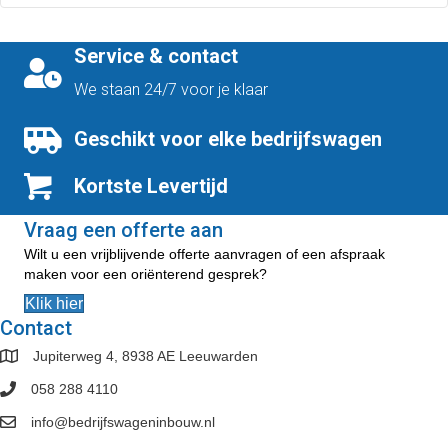
heeft
meerdere
variaties.
Service & contact
Deze
optie
We staan 24/7 voor je klaar
kan
gekozen
Geschikt voor elke bedrijfswagen
worden
op
Kortste Levertijd
de
productpagina
Vraag een offerte aan
Wilt u een vrijblijvende offerte aanvragen of een afspraak
maken voor een oriënterend gesprek?
Klik hier
Contact
Jupiterweg 4, 8938 AE Leeuwarden
058 288 4110
info@bedrijfswageninbouw.nl