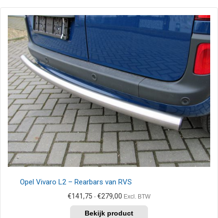
Opel Vivaro L2 – Rearbars van RVS
Prijsklasse:
€
141,75
€
279,00
-
Excl. BTW
€141,75
Dit
tot
product