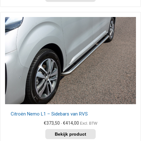
€279,00
heeft
meerdere
variaties.
Deze
optie
kan
gekozen
worden
op
de
productpagina
Citroën Nemo L1 – Sidebars van RVS
Prijsklasse:
€
373,50
€
414,00
-
Excl. BTW
€373,50
Dit
tot
product
€414,00