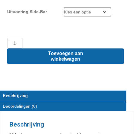
Uitvoering Side-Bar
Renault
Kangoo
L1
Toevoegen aan
-
winkelwagen
Sidebars
van
RVS
aantal
Beschrijving
Beoordelingen (0)
Beschrijving