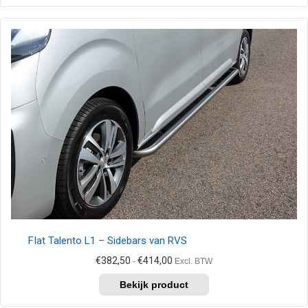
heeft
meerdere
variaties.
Deze
optie
kan
gekozen
worden
op
de
productpagina
FIat Talento L1 – Sidebars van RVS
Prijsklasse:
€
382,50
€
414,00
-
Excl. BTW
€382,50
Dit
tot
product
€414,00
heeft