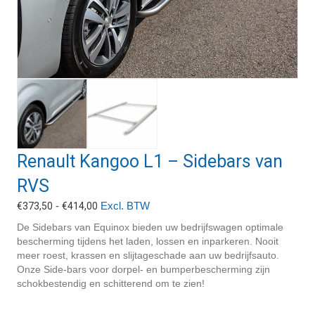
Renault Kangoo L1 – Sidebars van
RVS
Prijsklasse:
-
Excl. BTW
€
373,50
€
414,00
€373,50
De Sidebars van Equinox bieden uw bedrijfswagen optimale
tot
bescherming tijdens het laden, lossen en inparkeren. Nooit
€414,00
meer roest, krassen en slijtageschade aan uw bedrijfsauto.
Onze Side-bars voor dorpel- en bumperbescherming zijn
schokbestendig en schitterend om te zien!