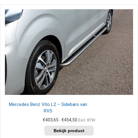
meerdere
variaties.
Deze
optie
kan
gekozen
worden
op
de
productpagina
Mercedes Benz Vito L2 – Sidebars van
RVS
Prijsklasse:
€
403,65
€
454,50
-
Excl. BTW
€403,65
Dit
tot
product
€454,50