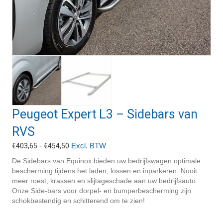
Peugeot Expert L3 – Sidebars van
RVS
Prijsklasse:
-
Excl. BTW
€
403,65
€
454,50
€403,65
De Sidebars van Equinox bieden uw bedrijfswagen optimale
tot
bescherming tijdens het laden, lossen en inparkeren. Nooit
€454,50
meer roest, krassen en slijtageschade aan uw bedrijfsauto.
Onze Side-bars voor dorpel- en bumperbescherming zijn
schokbestendig en schitterend om te zien!