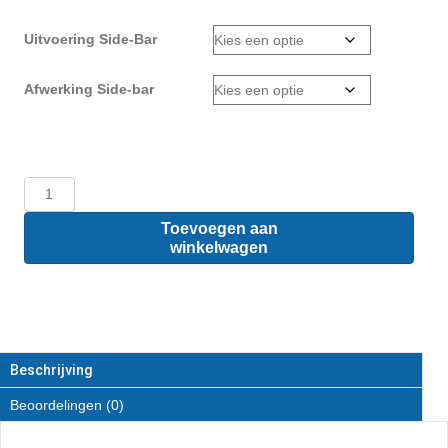
Uitvoering Side-Bar
Afwerking Side-bar
Peugeot
Expert
L3
Toevoegen aan
-
winkelwagen
Sidebars
van
RVS
aantal
Beschrijving
Beoordelingen (0)