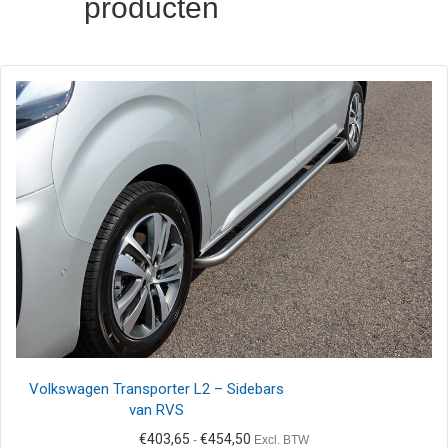
producten
Volkswagen Transporter L2 – Sidebars
van RVS
Prijsklasse:
€
403,65
€
454,50
-
Excl. BTW