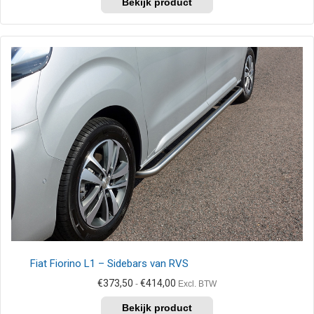
product
€414,00
heeft
meerdere
variaties.
Deze
optie
kan
gekozen
worden
op
de
productpagina
Fiat Fiorino L1 – Sidebars van RVS
Prijsklasse:
€
373,50
€
414,00
-
Excl. BTW
€373,50
Dit
tot