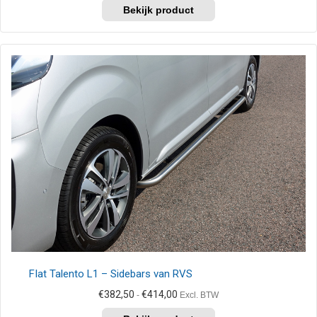
Dit
tot
product
€414,00
heeft
meerdere
variaties.
Deze
optie
kan
gekozen
worden
op
de
productpagina
FIat Talento L1 – Sidebars van RVS
Prijsklasse:
€
382,50
€
414,00
-
Excl. BTW
€382,50
Dit
tot