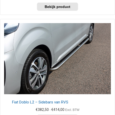
€403,65
Dit
tot
product
€454,50
heeft
meerdere
variaties.
Deze
optie
kan
gekozen
worden
op
de
productpagina
Fiat Doblo L2 – Sidebars van RVS
Prijsklasse:
€
382,50
€
414,00
-
Excl. BTW
€382,50