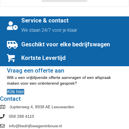
product
€414,00
heeft
meerdere
variaties.
Service & contact
Deze
optie
We staan 24/7 voor je klaar
kan
gekozen
Geschikt voor elke bedrijfswagen
worden
op
Kortste Levertijd
de
productpagina
Vraag een offerte aan
Wilt u een vrijblijvende offerte aanvragen of een afspraak
maken voor een oriënterend gesprek?
Klik hier
Contact
Jupiterweg 4, 8938 AE Leeuwarden
058 288 4110
info@bedrijfswageninbouw.nl