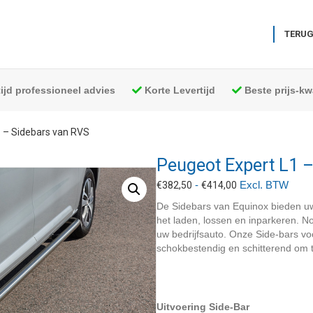
TERUG
tijd professioneel advies
Korte Levertijd
Beste prijs-kwa
1 – Sidebars van RVS
Peugeot Expert L1 
Prijsklasse:
-
Excl. BTW
€
382,50
€
414,00
€382,50
De Sidebars van Equinox bieden uw
tot
het laden, lossen en inparkeren. N
€414,00
uw bedrijfsauto. Onze Side-bars v
schokbestendig en schitterend om t
Uitvoering Side-Bar