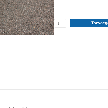
Peugeot
Toevoeg
Expert
L1
-
Sidebars
van
RVS
aantal