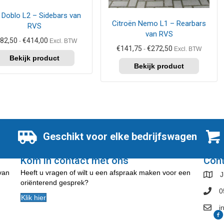
kan
t Doblo L2 – Sidebars van
zen
gekozen
Citroën Nemo L1 – Rearbars
RVS
en
worden
van RVS
op
Prijsklasse:
82,50
€
414,00
-
Excl. BTW
de
Prijsklasse:
€382,50
€
141,75
€
272,50
-
Excl. BTW
€141,75
tot
uctpagina
productpagina
tot
€414,00
€272,50
Geschikt voor elke bedrijfswagen
Kom in contact met ons
Con
 van
Heeft u vragen of wilt u een afspraak maken voor een
J
oriënterend gesprek?
0
Klik hier
i