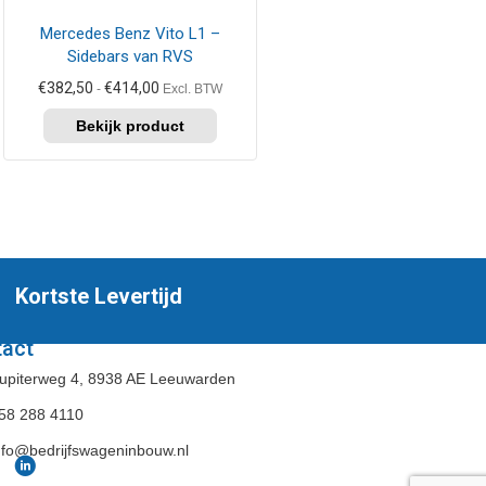
kan
Mercedes Benz Vito L1 –
gekozen
Sidebars van RVS
worden
op
Prijsklasse:
€
382,50
€
414,00
-
Excl. BTW
de
€382,50
tot
productpagina
€414,00
Kortste Levertijd
tact
upiterweg 4, 8938 AE Leeuwarden
58 288 4110
nfo@bedrijfswageninbouw.nl