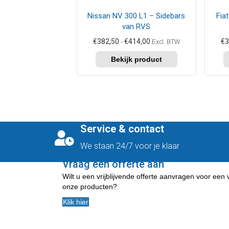
kan
kan
Nissan NV 300 L1 – Sidebars
Fia
gekozen
geko
van RVS
worden
word
op
op
Prijsklasse:
€
382,50
€
414,00
€
3
-
Excl. BTW
de
de
€382,50
tot
productpagina
prod
€414,00
Service & contact
We staan 24/7 voor je klaar
Vraag een offerte aan
Wilt u een vrijblijvende offerte aanvragen voor een
onze producten?
Klik hier