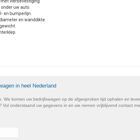
et vierbevestiging.
t onder uw auto.
l- en bumperlijn.
diameter en wanddikte.
 gewicht.
hterklep.
swagen in heel Nederland
e. We komen uw bedrijfswagen op de afgesproken tijd ophalen en lev
Vul onderstaand uw gegevens in en we nemen vrijblijvend contact met u