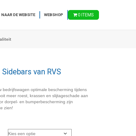
 NAAR DE WEBSITE
WEBSHOP
0 ITEMS
liteit
– Sidebars van RVS
 bedrijfswagen optimale bescherming tijdens
ooit meer roest, krassen en slijtageschade aan
oor dorpel- en bumperbescherming zijn
e zien!