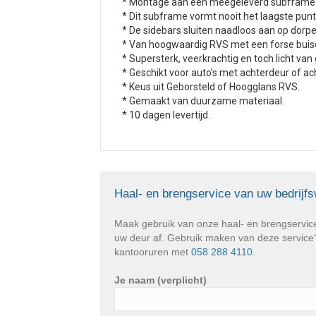
* Montage aan een meegeleverd subframe m
* Dit subframe vormt nooit het laagste pun
* De sidebars sluiten naadloos aan op dorpe
* Van hoogwaardig RVS met een forse buis
* Supersterk, veerkrachtig en toch licht van
* Geschikt voor auto’s met achterdeur of ac
* Keus uit Geborsteld of Hoogglans RVS.
* Gemaakt van duurzame materiaal.
* 10 dagen levertijd.
Haal- en brengservice van uw bedrijf
Maak gebruik van onze haal- en brengservic
uw deur af. Gebruik maken van deze service? 
kantooruren met
058 288 4110
.
Je naam (verplicht)