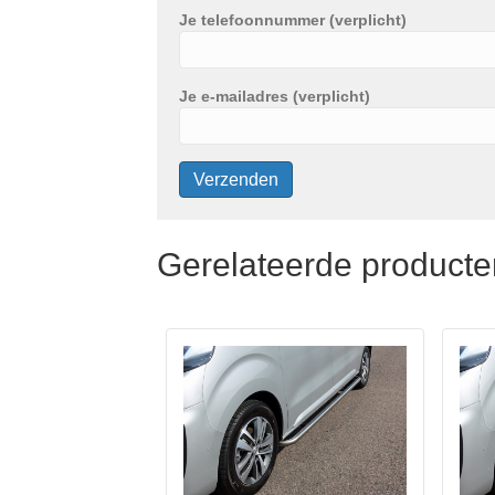
Je telefoonnummer (verplicht)
Je e-mailadres (verplicht)
Gerelateerde producte
Dit
Dit
product
prod
heeft
heeft
meerdere
meer
variaties.
varia
Deze
Deze
optie
optie