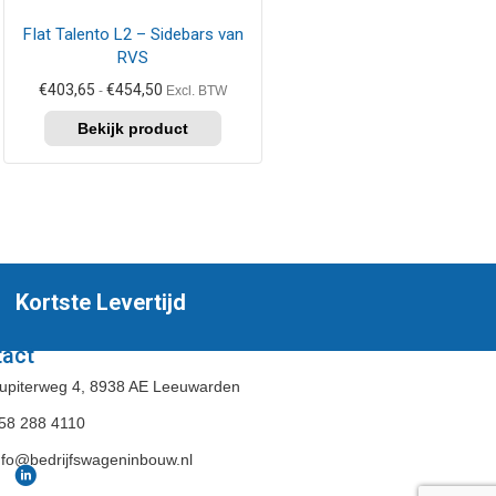
kan
FIat Talento L2 – Sidebars van
gekozen
RVS
worden
op
Prijsklasse:
€
403,65
€
454,50
-
Excl. BTW
de
€403,65
tot
productpagina
€454,50
Kortste Levertijd
tact
upiterweg 4, 8938 AE Leeuwarden
58 288 4110
nfo@bedrijfswageninbouw.nl