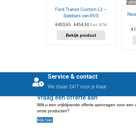
kan
kan
Ford Transit Custom L2 –
gekozen
geko
Nis
Sidebars van RVS
worden
word
op
op
Prijsklasse:
€
403,65
€
454,50
-
Excl. BTW
de
de
€403,65
€
1
tot
productpagina
prod
€454,50
Service & contact
We staan 24/7 voor je klaar
Vraag een offerte aan
Wilt u een vrijblijvende offerte aanvragen voor een
onze producten?
Klik hier