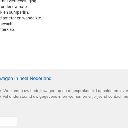
et vierbevestiging.
t onder uw auto.
l- en bumperlijn.
diameter en wanddikte.
 gewicht.
hterklep.
swagen in heel Nederland
e. We komen uw bedrijfswagen op de afgesproken tijd ophalen en lev
Vul onderstaand uw gegevens in en we nemen vrijblijvend contact met u