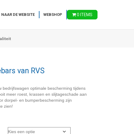
 NAAR DE WEBSITE
WEBSHOP
0 ITEMS
liteit
ebars van RVS
 bedrijfswagen optimale bescherming tijdens
ooit meer roest, krassen en slijtageschade aan
oor dorpel- en bumperbescherming zijn
e zien!