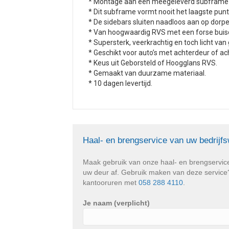
* Montage aan een meegeleverd subframe m
* Dit subframe vormt nooit het laagste pun
* De sidebars sluiten naadloos aan op dorpe
* Van hoogwaardig RVS met een forse buis
* Supersterk, veerkrachtig en toch licht van
* Geschikt voor auto’s met achterdeur of ac
* Keus uit Geborsteld of Hoogglans RVS.
* Gemaakt van duurzame materiaal.
* 10 dagen levertijd.
Haal- en brengservice van uw bedrijf
Maak gebruik van onze haal- en brengservic
uw deur af. Gebruik maken van deze service? 
kantooruren met
058 288 4110
.
Je naam (verplicht)