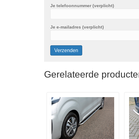
Je telefoonnummer (verplicht)
Je e-mailadres (verplicht)
Gerelateerde producte
Dit
Dit
product
prod
heeft
heeft
meerdere
meer
variaties.
varia
Deze
Deze
optie
optie