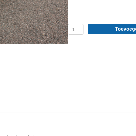
Fiat
Toevoeg
Scudo
L1
-
Sidebars
van
RVS
aantal