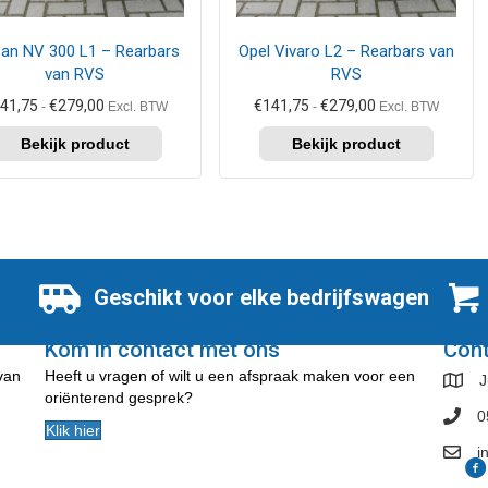
kan
zen
gekozen
san NV 300 L1 – Rearbars
Opel Vivaro L2 – Rearbars van
en
worden
van RVS
RVS
op
de
Prijsklasse:
Prijsklasse:
41,75
€
279,00
€
141,75
€
279,00
-
Excl. BTW
-
Excl. BTW
€141,75
€141,75
uctpagina
productpagina
tot
tot
€279,00
€279,00
Geschikt voor elke bedrijfswagen
Kom in contact met ons
Con
 van
Heeft u vragen of wilt u een afspraak maken voor een
J
oriënterend gesprek?
0
Klik hier
i