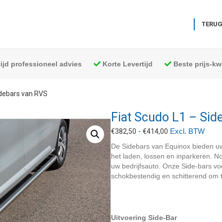
TERUG
tijd professioneel advies
Korte Levertijd
Beste prijs-kwa
idebars van RVS
Fiat Scudo L1 – Sid
Prijsklasse:
-
Excl. BTW
€
382,50
€
414,00
€382,50
De Sidebars van Equinox bieden uw
tot
het laden, lossen en inparkeren. N
€414,00
uw bedrijfsauto. Onze Side-bars v
schokbestendig en schitterend om t
Uitvoering Side-Bar