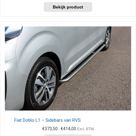
€373,50
Dit
tot
product
€414,00
heeft
meerdere
variaties.
Deze
optie
kan
gekozen
worden
op
de
productpagina
Fiat Doblo L1 – Sidebars van RVS
Prijsklasse:
€
373,50
€
414,00
-
Excl. BTW
€373,50