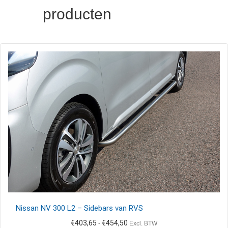
producten
Nissan NV 300 L2 – Sidebars van RVS
Prijsklasse:
€
403,65
€
454,50
-
Excl. BTW