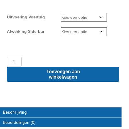
Uitvoering Voertuig
Afwerking Side-bar
Volkswagen
Caddy
L1
Toevoegen aan
-
winkelwagen
Sidebars
van
RVS
aantal
Beschrijving
Beoordelingen (0)