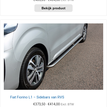
-
Excl. BTW
€403,65
Dit
tot
product
€454,50
heeft
meerdere
variaties.
Deze
optie
kan
gekozen
worden
op
de
productpagina
Fiat Fiorino L1 – Sidebars van RVS
Prijsklasse:
€
373,50
€
414,00
-
Excl. BTW