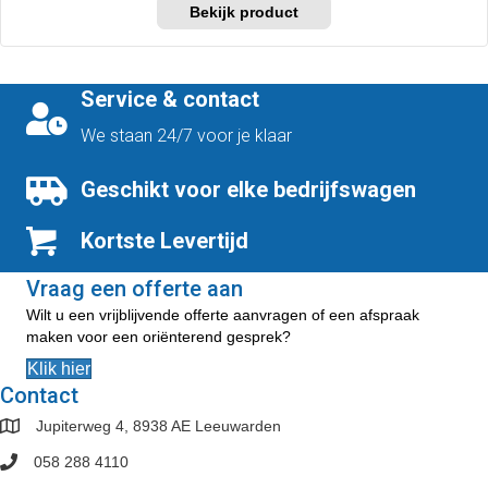
Dit
tot
product
€414,00
heeft
meerdere
variaties.
Service & contact
Deze
optie
We staan 24/7 voor je klaar
kan
gekozen
Geschikt voor elke bedrijfswagen
worden
op
Kortste Levertijd
de
productpagina
Vraag een offerte aan
Wilt u een vrijblijvende offerte aanvragen of een afspraak
maken voor een oriënterend gesprek?
Klik hier
Contact
Jupiterweg 4, 8938 AE Leeuwarden
058 288 4110