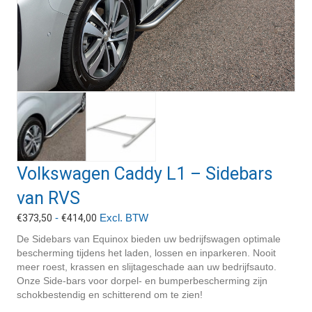
Volkswagen Caddy L1 – Sidebars
van RVS
Prijsklasse:
-
Excl. BTW
€
373,50
€
414,00
€373,50
De Sidebars van Equinox bieden uw bedrijfswagen optimale
tot
bescherming tijdens het laden, lossen en inparkeren. Nooit
€414,00
meer roest, krassen en slijtageschade aan uw bedrijfsauto.
Onze Side-bars voor dorpel- en bumperbescherming zijn
schokbestendig en schitterend om te zien!