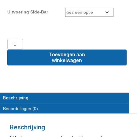
Uitvoering Side-Bar
Renault
Kangoo
L3
Toevoegen aan
-
winkelwagen
Sidebars
van
RVS
aantal
Beschrijving
Beoordelingen (0)
Beschrijving