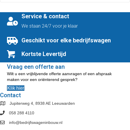
heeft
meerdere
variaties.
Service & contact
Deze
optie
We staan 24/7 voor je klaar
kan
gekozen
Geschikt voor elke bedrijfswagen
worden
op
Kortste Levertijd
de
productpagina
Vraag een offerte aan
Wilt u een vrijblijvende offerte aanvragen of een afspraak
maken voor een oriënterend gesprek?
Klik hier
Contact
Jupiterweg 4, 8938 AE Leeuwarden
058 288 4110
info@bedrijfswageninbouw.nl