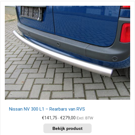
meerdere
variaties.
Deze
optie
kan
gekozen
worden
op
de
productpagina
Nissan NV 300 L1 – Rearbars van RVS
Prijsklasse:
€
141,75
€
279,00
-
Excl. BTW
€141,75
Dit
tot
product
€279,00