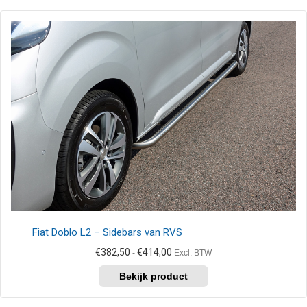
Fiat Doblo L2 – Sidebars van RVS
Prijsklasse:
€
382,50
€
414,00
-
Excl. BTW
€382,50
Dit
tot
product
€414,00
heeft