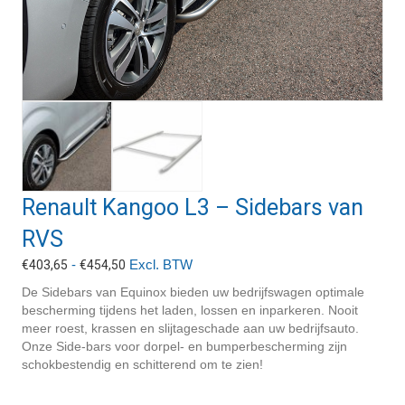
Renault Kangoo L3 – Sidebars van
RVS
Prijsklasse:
-
Excl. BTW
€
403,65
€
454,50
€403,65
De Sidebars van Equinox bieden uw bedrijfswagen optimale
tot
bescherming tijdens het laden, lossen en inparkeren. Nooit
€454,50
meer roest, krassen en slijtageschade aan uw bedrijfsauto.
Onze Side-bars voor dorpel- en bumperbescherming zijn
schokbestendig en schitterend om te zien!