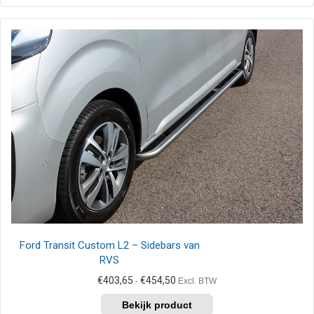
heeft
meerdere
variaties.
Deze
optie
kan
gekozen
worden
op
de
productpagina
Ford Transit Custom L2 – Sidebars van
RVS
Prijsklasse:
€
403,65
€
454,50
-
Excl. BTW
€403,65
Dit
tot
product