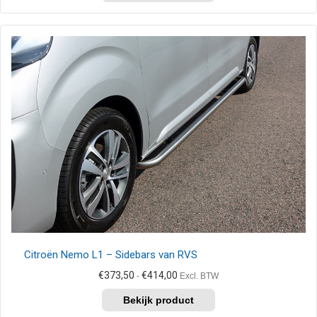
€454,50
heeft
meerdere
variaties.
Deze
optie
kan
gekozen
worden
op
de
productpagina
Citroën Nemo L1 – Sidebars van RVS
Prijsklasse:
€
373,50
€
414,00
-
Excl. BTW
€373,50
Dit
tot
product
€414,00