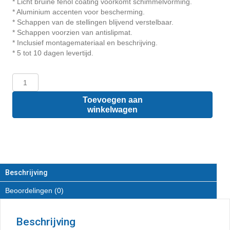
* Licht bruine fenol coating voorkomt schimmelvorming.
* Aluminium accenten voor bescherming.
* Schappen van de stellingen blijvend verstelbaar.
* Schappen voorzien van antislipmat.
* Inclusief montagemateriaal en beschrijving.
* 5 tot 10 dagen levertijd.
Volkswagen
Caddy
L2
Toevoegen aan
-
winkelwagen
Houten
inrichting
en
betimmering
stelling
links
Beschrijving
T4
Beoordelingen (0)
aantal
Beschrijving