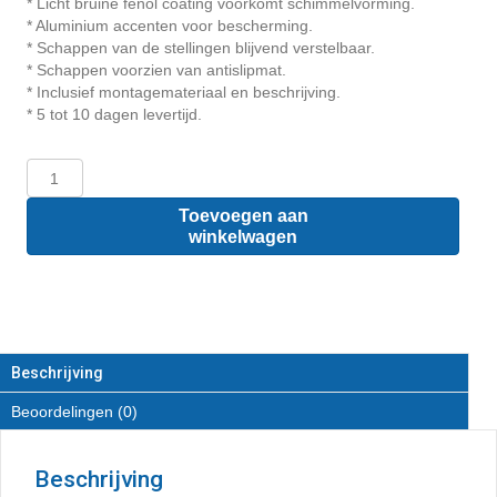
* Licht bruine fenol coating voorkomt schimmelvorming.
* Aluminium accenten voor bescherming.
* Schappen van de stellingen blijvend verstelbaar.
* Schappen voorzien van antislipmat.
* Inclusief montagemateriaal en beschrijving.
* 5 tot 10 dagen levertijd.
Peugeot
Partner
L2
Toevoegen aan
-
winkelwagen
Houten
inrichting
en
betimmering
stelling
links
Beschrijving
T2
Beoordelingen (0)
aantal
Beschrijving