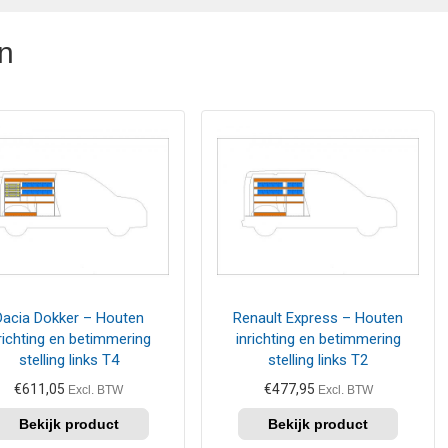
n
Dacia Dokker – Houten
Renault Express – Houten
richting en betimmering
inrichting en betimmering
stelling links T4
stelling links T2
€
611,05
€
477,95
Excl. BTW
Excl. BTW