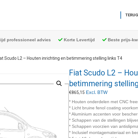
TERUG
tijd professioneel advies
Korte Levertijd
Beste prijs-kwa
iat Scudo L2 – Houten inrichting en betimmering stelling links T4
Fiat Scudo L2 – Hout
betimmering stelling
Excl. BTW
€
865,15
* Houten onderdelen met CNC free
* Licht bruine fenol coating voork
* Aluminium accenten voor besche
* Schappen van de stellingen blijve
* Schappen voorzien van antislipma
* Inclusief montagemateriaal en bes