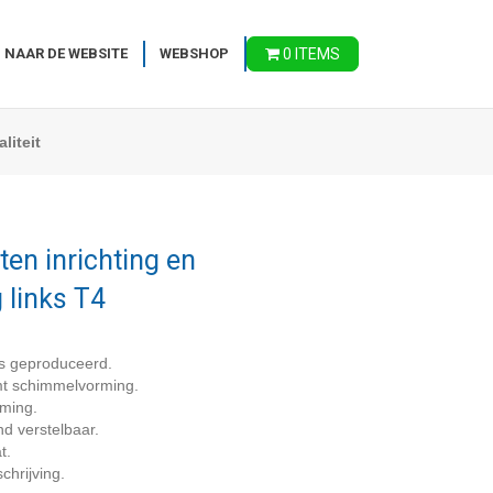
 NAAR DE WEBSITE
WEBSHOP
0 ITEMS
liteit
en inrichting en
 links T4
s geproduceerd.
omt schimmelvorming.
rming.
nd verstelbaar.
t.
chrijving.