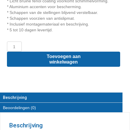
* Licht bruine fenol coating voorkomt schimmelvorming.
* Aluminium accenten voor bescherming.
* Schappen van de stellingen blijvend verstelbaar.
* Schappen voorzien van antislipmat.
* Inclusief montagemateriaal en beschrijving.
* 5 tot 10 dagen levertijd.
Citroën
berlingo
L1
Toevoegen aan
-
winkelwagen
Houten
inrichting
en
betimmering
bodemladesysteem
met
Beschrijving
stelling
Beoordelingen (0)
aantal
Beschrijving