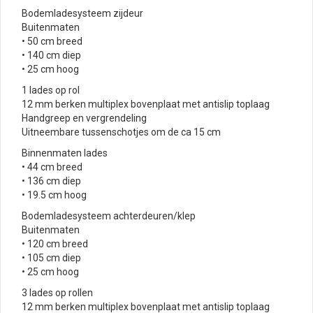
Bodemladesysteem zijdeur
Buitenmaten
• 50 cm breed
• 140 cm diep
• 25 cm hoog
1 lades op rol
12 mm berken multiplex bovenplaat met antislip toplaag
Handgreep en vergrendeling
Uitneembare tussenschotjes om de ca 15 cm
Binnenmaten lades
• 44 cm breed
• 136 cm diep
• 19.5 cm hoog
Bodemladesysteem achterdeuren/klep
Buitenmaten
• 120 cm breed
• 105 cm diep
• 25 cm hoog
3 lades op rollen
12 mm berken multiplex bovenplaat met antislip toplaag