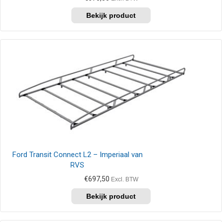
Dit
product
heeft
meerdere
variaties.
Deze
optie
kan
gekozen
worden
op
de
productpagina
Ford Transit Connect L2 – Imperiaal van
RVS
€
697,50
Excl. BTW
Dit
product
heeft
meerdere