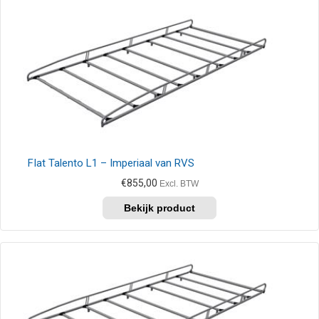
variaties.
Deze
optie
kan
gekozen
worden
op
de
productpagina
FIat Talento L1 – Imperiaal van RVS
€
855,00
Excl. BTW
Dit
product
heeft
meerdere
variaties.
Deze
optie
kan
gekozen