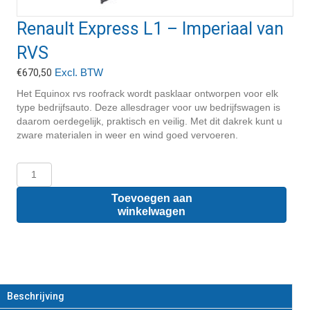
Renault Express L1 – Imperiaal van
RVS
Excl. BTW
€
670,50
Het Equinox rvs roofrack wordt pasklaar ontworpen voor elk
type bedrijfsauto. Deze allesdrager voor uw bedrijfswagen is
daarom oerdegelijk, praktisch en veilig. Met dit dakrek kunt u
zware materialen in weer en wind goed vervoeren.
Renault
Express
L1
Toevoegen aan
-
winkelwagen
Imperiaal
van
RVS
aantal
Beschrijving