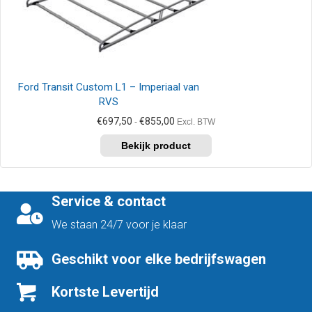
worden
op
de
productpagina
Ford Transit Custom L1 – Imperiaal van
RVS
Prijsklasse:
€
697,50
€
855,00
-
Excl. BTW
€697,50
Dit
tot
product
€855,00
heeft
meerdere
variaties.
Service & contact
Deze
optie
We staan 24/7 voor je klaar
kan
gekozen
Geschikt voor elke bedrijfswagen
worden
op
Kortste Levertijd
de
productpagina