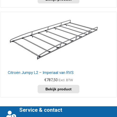
product
heeft
meerdere
variaties.
Deze
optie
kan
gekozen
worden
op
de
productpagina
Citroën Jumpy L2 – Imperiaal van RVS
€
787,50
Excl. BTW
Service & contact