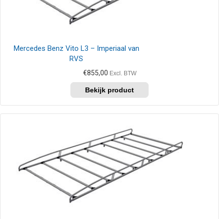
Mercedes Benz Vito L3 – Imperiaal van
RVS
€
855,00
Excl. BTW
Dit
product
heeft
meerdere
variaties.
Deze
optie
kan
gekozen
worden
op
de
productpagina