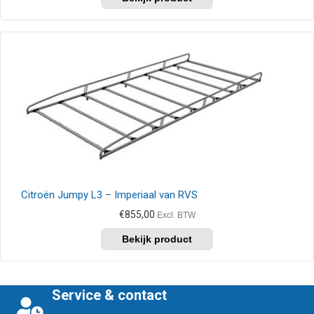
product
heeft
meerdere
variaties.
Deze
optie
kan
gekozen
worden
op
de
productpagina
Citroën Jumpy L3 – Imperiaal van RVS
€
855,00
Excl. BTW
Dit
product
heeft
meerdere
variaties.
Service & contact
Deze