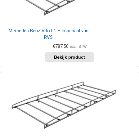
Mercedes Benz Vito L1 – Imperiaal van
RVS
€
787,50
Excl. BTW
Dit
product
heeft
meerdere
variaties.
Deze
optie
kan
gekozen
worden
op
de
productpagina