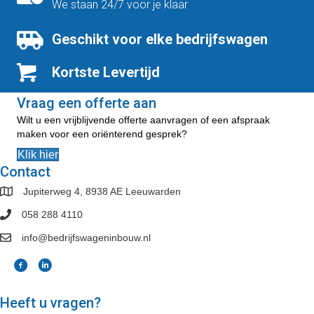
optie
We staan 24/7 voor je klaar
kan
gekozen
Geschikt voor elke bedrijfswagen
worden
op
Kortste Levertijd
de
productpagina
Vraag een offerte aan
Wilt u een vrijblijvende offerte aanvragen of een afspraak
maken voor een oriënterend gesprek?
Klik hier
Contact
Jupiterweg 4, 8938 AE Leeuwarden
058 288 4110
info@bedrijfswageninbouw.nl
Heeft u vragen?