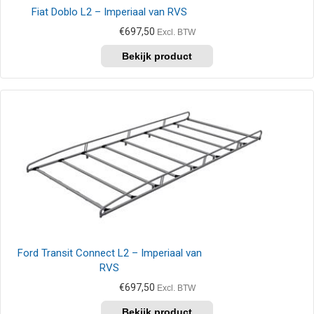
Fiat Doblo L2 – Imperiaal van RVS
€
697,50
Excl. BTW
Dit
product
heeft
meerdere
variaties.
Deze
optie
kan
gekozen
worden
op
de
productpagina
Ford Transit Connect L2 – Imperiaal van
RVS
€
697,50
Excl. BTW
Dit