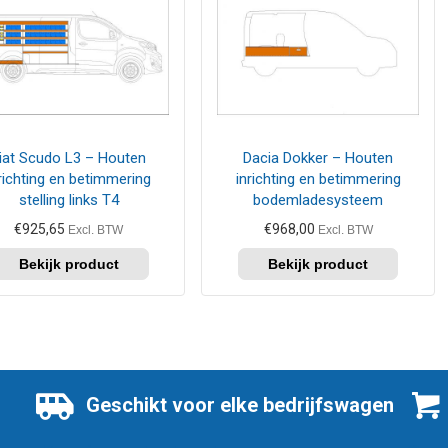
iat Scudo L3 – Houten
Dacia Dokker – Houten
richting en betimmering
inrichting en betimmering
stelling links T4
bodemladesysteem
€
925,65
€
968,00
Excl. BTW
Excl. BTW
Geschikt voor elke bedrijfswagen