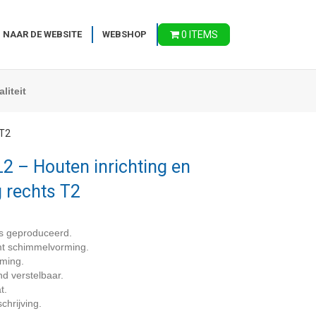
 NAAR DE WEBSITE
WEBSHOP
0 ITEMS
liteit
 T2
 – Houten inrichting en
g rechts T2
s geproduceerd.
omt schimmelvorming.
rming.
nd verstelbaar.
t.
chrijving.