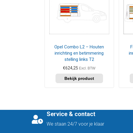
Opel Combo L2 – Houten
F
inrichting en betimmering
in
stelling links T2
€
624,25
Excl. BTW
Service & contact
We staan 24/7 voor je klaar