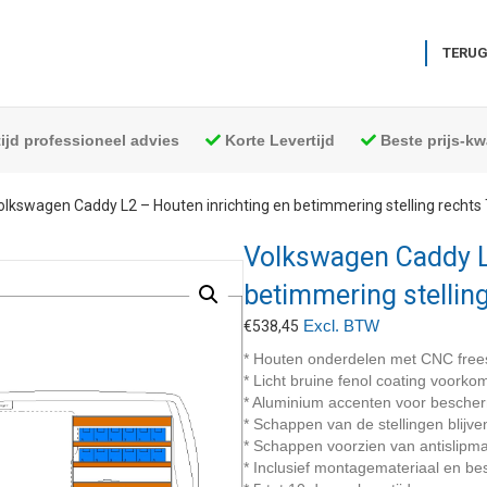
TERUG
tijd professioneel advies
Korte Levertijd
Beste prijs-kwa
olkswagen Caddy L2 – Houten inrichting en betimmering stelling rechts
Volkswagen Caddy L2
betimmering stellin
Excl. BTW
€
538,45
* Houten onderdelen met CNC free
* Licht bruine fenol coating voork
* Aluminium accenten voor besche
* Schappen van de stellingen blijve
* Schappen voorzien van antislipma
* Inclusief montagemateriaal en bes