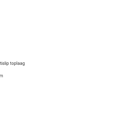
islip toplaag
cm