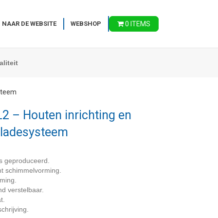
 NAAR DE WEBSITE
WEBSHOP
0 ITEMS
liteit
steem
 – Houten inrichting en
ladesysteem
s geproduceerd.
omt schimmelvorming.
rming.
nd verstelbaar.
t.
chrijving.