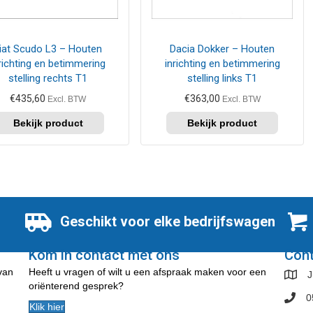
iat Scudo L3 – Houten
Dacia Dokker – Houten
richting en betimmering
inrichting en betimmering
stelling rechts T1
stelling links T1
€
435,60
€
363,00
Excl. BTW
Excl. BTW
Geschikt voor elke bedrijfswagen
Kom in contact met ons
Con
 van
Heeft u vragen of wilt u een afspraak maken voor een
J
oriënterend gesprek?
0
Klik hier