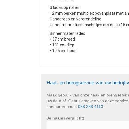
3 lades op rollen
12 mm berken multiplex bovenplaat met ant
Handgreep en vergrendeling
Uitneembare tussenschotjes om de ca 15 
Binnenmaten lades
• 37 cm breed
• 131 cm diep
• 19.5 cm hoog
Haal- en brengservice van uw bedrijf
Maak gebruik van onze haal- en brengservic
uw deur af. Gebruik maken van deze service? 
kantooruren met
058 288 4110
.
Je naam (verplicht)