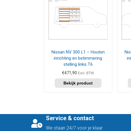
Nissan NV 300 L1 – Houten
Nis
inrichting en betimmering
in
stelling links T6
€
471,90
Excl. BTW
Service & contact
We staan 24/7 voor je klaar