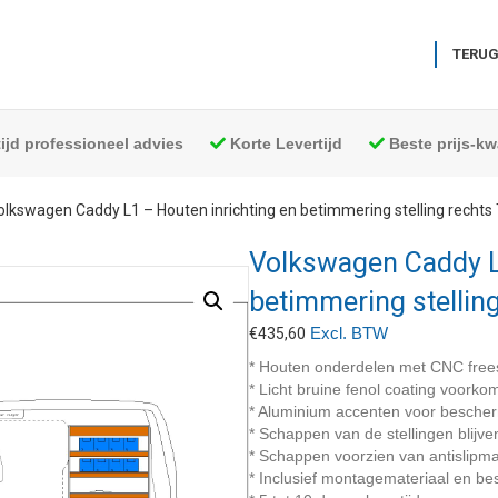
TERUG
tijd professioneel advies
Korte Levertijd
Beste prijs-kwa
olkswagen Caddy L1 – Houten inrichting en betimmering stelling rechts
Volkswagen Caddy L1
betimmering stellin
Excl. BTW
€
435,60
* Houten onderdelen met CNC free
* Licht bruine fenol coating voork
* Aluminium accenten voor besche
* Schappen van de stellingen blijve
* Schappen voorzien van antislipma
* Inclusief montagemateriaal en bes