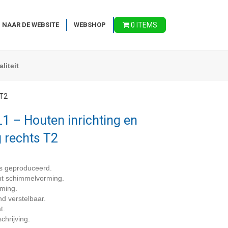
 NAAR DE WEBSITE
WEBSHOP
0 ITEMS
liteit
 T2
 – Houten inrichting en
g rechts T2
s geproduceerd.
omt schimmelvorming.
rming.
nd verstelbaar.
t.
chrijving.