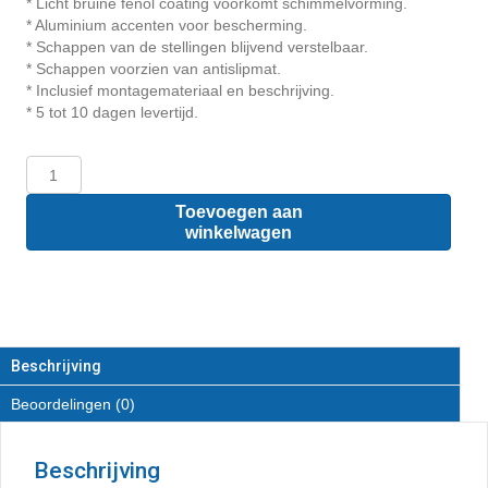
* Licht bruine fenol coating voorkomt schimmelvorming.
* Aluminium accenten voor bescherming.
* Schappen van de stellingen blijvend verstelbaar.
* Schappen voorzien van antislipmat.
* Inclusief montagemateriaal en beschrijving.
* 5 tot 10 dagen levertijd.
Volkswagen
Caddy
L1
Toevoegen aan
-
winkelwagen
Houten
inrichting
en
betimmering
stelling
links
Beschrijving
T2
Beoordelingen (0)
aantal
Beschrijving