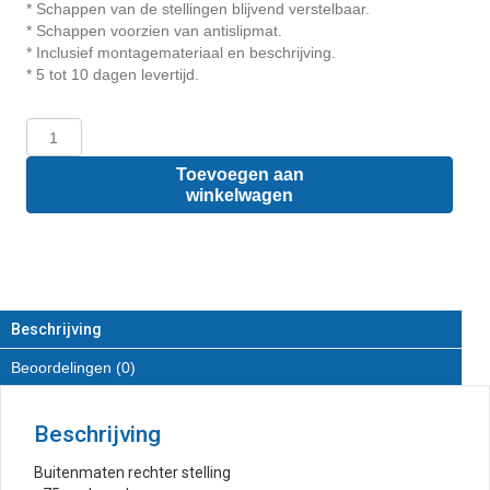
* Schappen van de stellingen blijvend verstelbaar.
* Schappen voorzien van antislipmat.
* Inclusief montagemateriaal en beschrijving.
* 5 tot 10 dagen levertijd.
Renault
Express
-
Toevoegen aan
Houten
winkelwagen
inrichting
en
betimmering
stelling
rechts
T2
Beschrijving
aantal
Beoordelingen (0)
Beschrijving
Buitenmaten rechter stelling