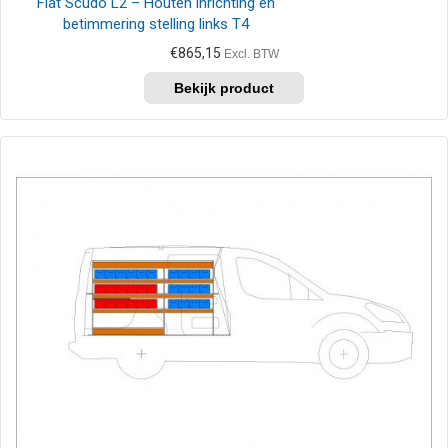
Fiat Scudo L2 – Houten inrichting en
betimmering stelling links T4
€
865,15
Excl. BTW