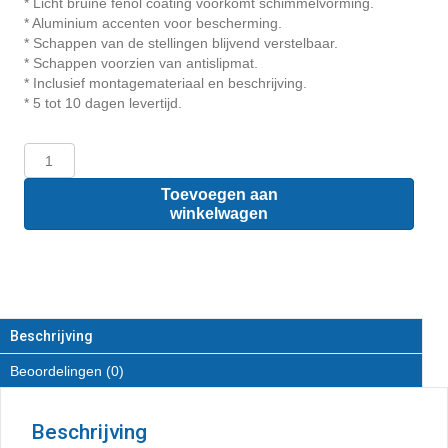
* Licht bruine fenol coating voorkomt schimmelvorming.
* Aluminium accenten voor bescherming.
* Schappen van de stellingen blijvend verstelbaar.
* Schappen voorzien van antislipmat.
* Inclusief montagemateriaal en beschrijving.
* 5 tot 10 dagen levertijd.
Peugeot
Partner
L2
Toevoegen aan
-
winkelwagen
Houten
inrichting
en
betimmering
bodemladesysteem
met
Beschrijving
stelling
Beoordelingen (0)
aantal
Beschrijving