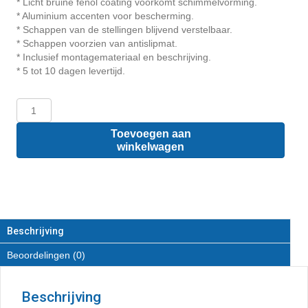
* Licht bruine fenol coating voorkomt schimmelvorming.
* Aluminium accenten voor bescherming.
* Schappen van de stellingen blijvend verstelbaar.
* Schappen voorzien van antislipmat.
* Inclusief montagemateriaal en beschrijving.
* 5 tot 10 dagen levertijd.
Peugeot
Partner
L1
Toevoegen aan
-
winkelwagen
Houten
inrichting
en
betimmering
stelling
links
Beschrijving
T2
Beoordelingen (0)
aantal
Beschrijving