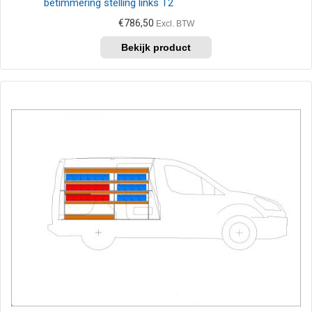
betimmering stelling links T2
€
786,50
Excl. BTW