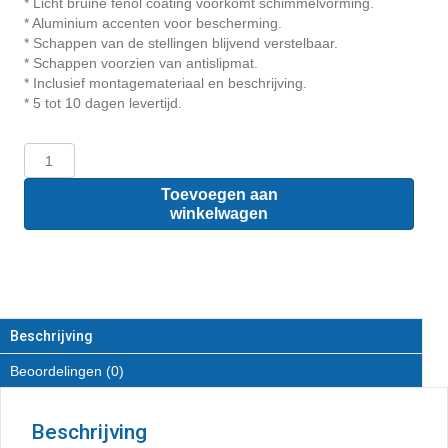
* Licht bruine fenol coating voorkomt schimmelvorming.
* Aluminium accenten voor bescherming.
* Schappen van de stellingen blijvend verstelbaar.
* Schappen voorzien van antislipmat.
* Inclusief montagemateriaal en beschrijving.
* 5 tot 10 dagen levertijd.
Opel
Vivaro
L3
Toevoegen aan
-
winkelwagen
Houten
inrichting
en
betimmering
bodemladesysteem
met
Beschrijving
stelling
Beoordelingen (0)
aantal
Beschrijving