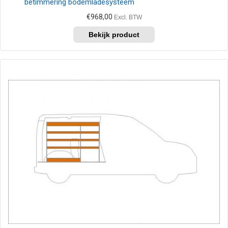
betimmering bodemladesysteem
€
968,00
Excl. BTW