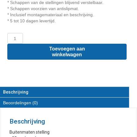
* Schappen van de stellingen blijvend verstelbaar.
* Schappen voorzien van antislipmat.
* Inclusief montagemateriaal en beschrijving.
* 5 tot 10 dagen levertijd.
Opel
Vivaro
L2
Toevoegen aan
-
winkelwagen
Houten
inrichting
en
betimmering
stelling
rechts
Beschrijving
T2
Beoordelingen (0)
aantal
Beschrijving
Buitenmaten stelling