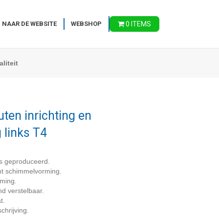
 NAAR DE WEBSITE
WEBSHOP
0 ITEMS
liteit
ten inrichting en
 links T4
s geproduceerd.
omt schimmelvorming.
rming.
nd verstelbaar.
t.
chrijving.