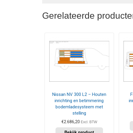
Gerelateerde producte
Nissan NV 300 L2 – Houten
F
inrichting en betimmering
in
bodemladesysteem met
stelling
€
2.686,20
Excl. BTW