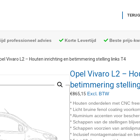
TERUG
tijd professioneel advies
Korte Levertijd
Beste prijs-kwa
pel Vivaro L2 – Houten inrichting en betimmering stelling links T4
Opel Vivaro L2 – Hou
betimmering stelling
Excl. BTW
€
865,15
* Houten onderdelen met CNC free
* Licht bruine fenol coating voork
* Aluminium accenten voor besche
* Schappen van de stellingen blijve
* Schappen voorzien van antislipma
* Inclusief montagemateriaal en bes