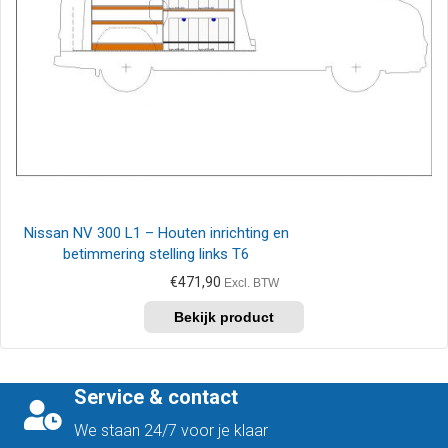
Nissan NV 300 L1 – Houten inrichting en
betimmering stelling links T6
€
471,90
Excl. BTW
Service & contact
We staan 24/7 voor je klaar