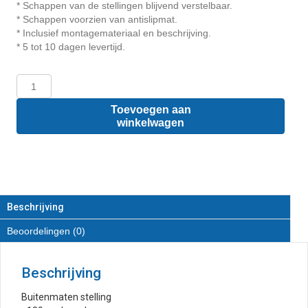
* Schappen van de stellingen blijvend verstelbaar.
* Schappen voorzien van antislipmat.
* Inclusief montagemateriaal en beschrijving.
* 5 tot 10 dagen levertijd.
Opel
Vivaro
L2
Toevoegen aan
-
winkelwagen
Houten
inrichting
en
betimmering
stelling
links
Beschrijving
T3
Beoordelingen (0)
aantal
Beschrijving
Buitenmaten stelling