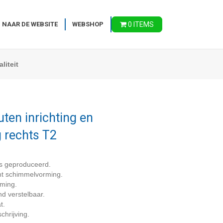
 NAAR DE WEBSITE
WEBSHOP
0 ITEMS
liteit
ten inrichting en
g rechts T2
s geproduceerd.
omt schimmelvorming.
rming.
nd verstelbaar.
t.
chrijving.