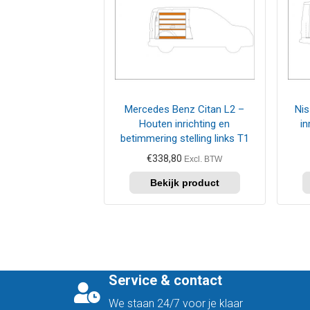
Mercedes Benz Citan L2 –
Nis
Houten inrichting en
in
betimmering stelling links T1
€
338,80
Excl. BTW
Service & contact
We staan 24/7 voor je klaar