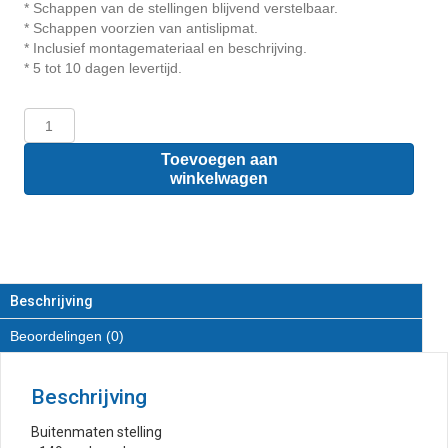
* Schappen van de stellingen blijvend verstelbaar.
* Schappen voorzien van antislipmat.
* Inclusief montagemateriaal en beschrijving.
* 5 tot 10 dagen levertijd.
Opel
Vivaro
L1
Toevoegen aan
-
winkelwagen
Houten
inrichting
en
betimmering
stelling
links
Beschrijving
T1
Beoordelingen (0)
aantal
Beschrijving
Buitenmaten stelling