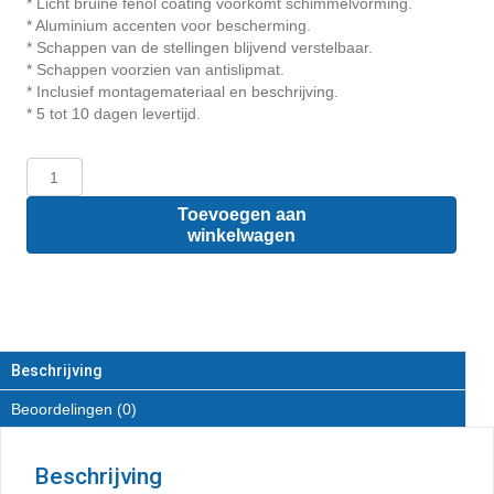
* Licht bruine fenol coating voorkomt schimmelvorming.
* Aluminium accenten voor bescherming.
* Schappen van de stellingen blijvend verstelbaar.
* Schappen voorzien van antislipmat.
* Inclusief montagemateriaal en beschrijving.
* 5 tot 10 dagen levertijd.
Fiat
Scudo
L2
Toevoegen aan
-
winkelwagen
Houten
inrichting
en
betimmering
bodemladesysteem
met
Beschrijving
stelling
Beoordelingen (0)
aantal
Beschrijving