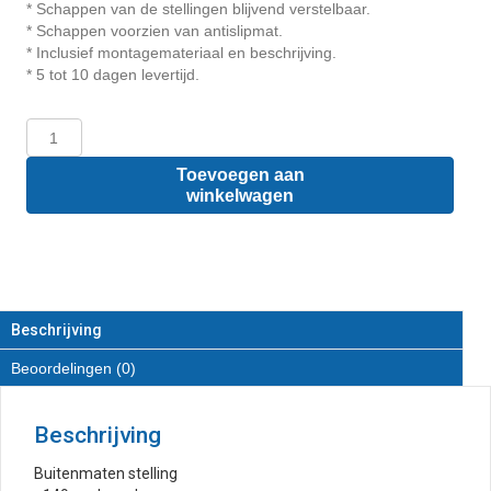
* Schappen van de stellingen blijvend verstelbaar.
* Schappen voorzien van antislipmat.
* Inclusief montagemateriaal en beschrijving.
* 5 tot 10 dagen levertijd.
Fiat
Scudo
L1
Toevoegen aan
-
winkelwagen
Houten
inrichting
en
betimmering
stelling
links
Beschrijving
T4
Beoordelingen (0)
aantal
Beschrijving
Buitenmaten stelling