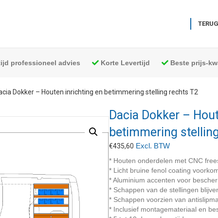
TERUG
tijd professioneel advies
Korte Levertijd
Beste prijs-kwa
acia Dokker – Houten inrichting en betimmering stelling rechts T2
Dacia Dokker – Hout
betimmering stellin
Excl. BTW
€
435,60
* Houten onderdelen met CNC free
* Licht bruine fenol coating voork
* Aluminium accenten voor besche
* Schappen van de stellingen blijve
* Schappen voorzien van antislipma
* Inclusief montagemateriaal en bes