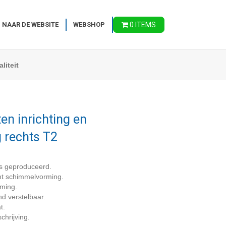
 NAAR DE WEBSITE
WEBSHOP
0 ITEMS
liteit
en inrichting en
g rechts T2
s geproduceerd.
omt schimmelvorming.
rming.
nd verstelbaar.
t.
chrijving.