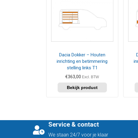
Dacia Dokker – Houten
inrichting en betimmering
in
stelling links T1
€
363,00
Excl. BTW
Service & contact
We staan 24/7 voor je klaar