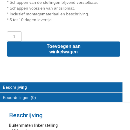
* Schappen van de stellingen blijvend verstelbaar.
* Schappen voorzien van antislipmat.
* Inclusief montagemateriaal en beschrijving.
* 5 tot 10 dagen levertijd.
Dacia
Dokker
-
Toevoegen aan
Houten
winkelwagen
inrichting
en
betimmering
stelling
links
T2
Beschrijving
aantal
Beoordelingen (0)
Beschrijving
Buitenmaten linker stelling