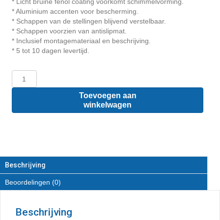
* Licht bruine fenol coating voorkomt schimmelvorming.
* Aluminium accenten voor bescherming.
* Schappen van de stellingen blijvend verstelbaar.
* Schappen voorzien van antislipmat.
* Inclusief montagemateriaal en beschrijving.
* 5 tot 10 dagen levertijd.
Dacia
Dokker
-
Toevoegen aan
Houten
winkelwagen
inrichting
en
betimmering
bodemladesysteem
met
stelling
Beschrijving
aantal
Beoordelingen (0)
Beschrijving