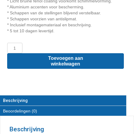
* Licht bruine fenol coating voorkomt schimmelvorming.
* Aluminium accenten voor bescherming.
* Schappen van de stellingen blijvend verstelbaar.
* Schappen voorzien van antislipmat.
* Inclusief montagemateriaal en beschrijving.
* 5 tot 10 dagen levertijd.
Citroën
berlingo
L1
Toevoegen aan
-
winkelwagen
Houten
inrichting
en
betimmering
stelling
links
Beschrijving
T5
Beoordelingen (0)
aantal
Beschrijving