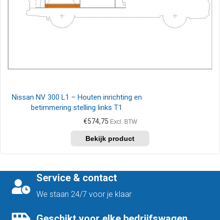
Nissan NV 300 L1 – Houten inrichting en
betimmering stelling links T1
€
574,75
Excl. BTW
Service & contact
We staan 24/7 voor je klaar
Geschikt voor elke bedrijfswagen