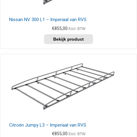
Nissan NV 300 L1 – Imperiaal van RVS
€
855,00
Excl. BTW
Dit
product
heeft
meerdere
variaties.
Deze
optie
kan
gekozen
worden
op
de
productpagina
Citroën Jumpy L3 – Imperiaal van RVS
€
855,00
Excl. BTW