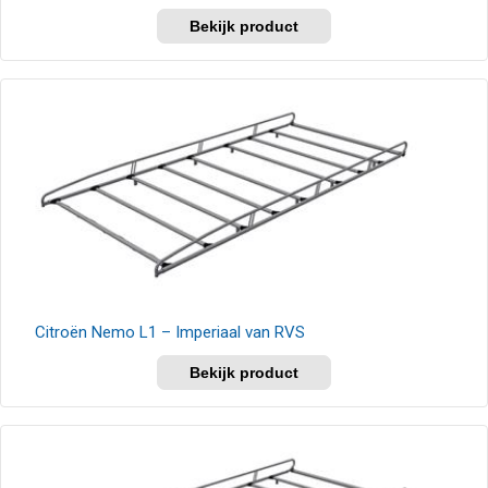
Dit
product
heeft
meerdere
variaties.
Deze
optie
kan
gekozen
worden
op
de
productpagina
Citroën Nemo L1 – Imperiaal van RVS