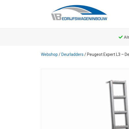
Al
Webshop
/
Deurladders
/ Peugeot Expert L3 – D