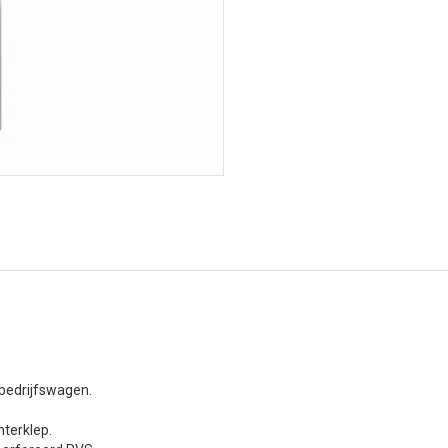
Deurladder
van
RVS
aantal
 bedrijfswagen.
.
hterklep.