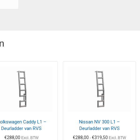
n
Dit
product
heeft
meerdere
variaties.
Deze
optie
kan
gekozen
olkswagen Caddy L1 –
Nissan NV 300 L1 –
worden
Deurladder van RVS
Deurladder van RVS
op
Prijsklasse:
€
288,00
€
288,00
€
319,50
de
Excl. BTW
-
Excl. BTW