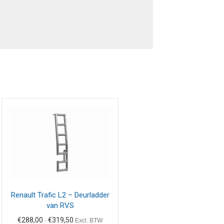
Dit
product
heeft
meerdere
variaties.
Deze
optie
kan
gekozen
Renault Trafic L2 – Deurladder
worden
van RVS
op
Prijsklasse:
€
288,00
€
319,50
de
-
Excl. BTW