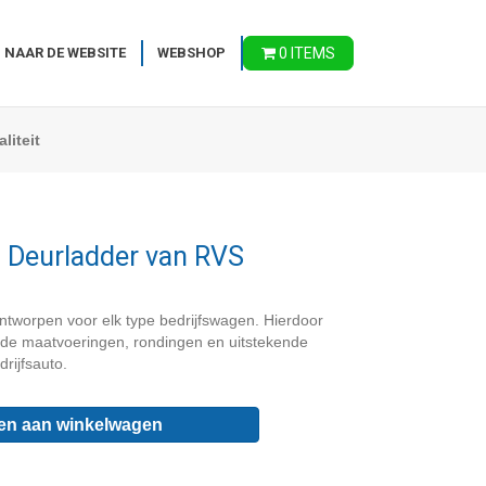
 NAAR DE WEBSITE
WEBSHOP
0 ITEMS
liteit
– Deurladder van RVS
ntworpen voor elk type bedrijfswagen. Hierdoor
j de maatvoeringen, rondingen en uitstekende
rijfsauto.
en aan winkelwagen