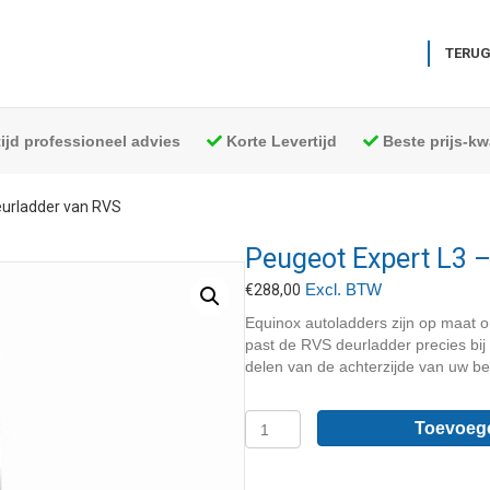
TERUG
tijd professioneel advies
Korte Levertijd
Beste prijs-kwa
eurladder van RVS
Peugeot Expert L3 
Excl. BTW
€
288,00
Equinox autoladders zijn op maat o
past de RVS deurladder precies bi
delen van de achterzijde van uw bed
Peugeot
Toevoeg
Expert
L3
-