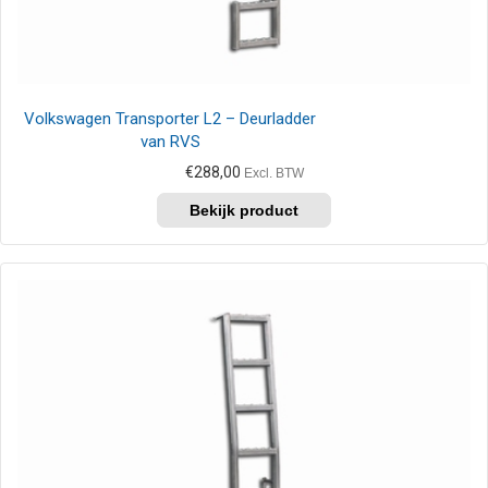
Volkswagen Transporter L2 – Deurladder
van RVS
€
288,00
Excl. BTW
Dit
product
heeft
meerdere
variaties.
Deze
optie
kan
gekozen
worden
op
de
productpagina