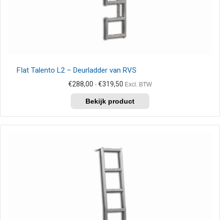
FIat Talento L2 – Deurladder van RVS
Prijsklasse:
€
288,00
€
319,50
-
Excl. BTW
€288,00
Dit
tot
product
€319,50
heeft
meerdere
variaties.
Deze
optie
kan
gekozen
worden
op
de
productpagina