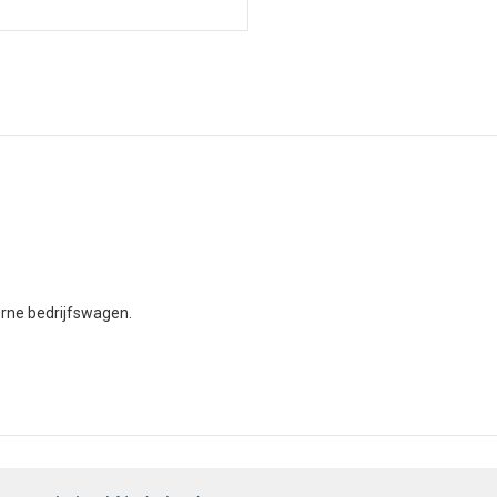
-
Lastdragerset
van
RVS
aantal
rne bedrijfswagen.