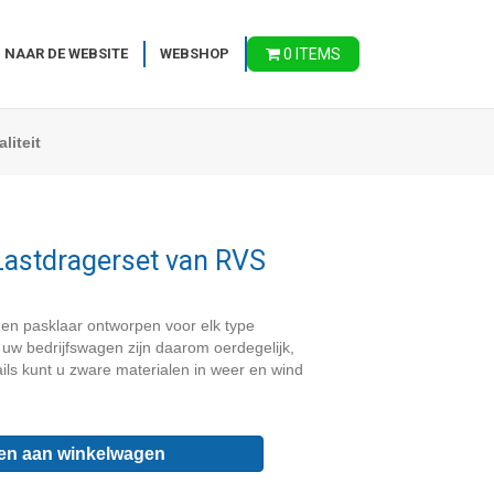
 NAAR DE WEBSITE
WEBSHOP
0 ITEMS
liteit
 Lastdragerset van RVS
den pasklaar ontworpen voor elk type
 uw bedrijfswagen zijn daarom oerdegelijk,
ails kunt u zware materialen in weer en wind
en aan winkelwagen