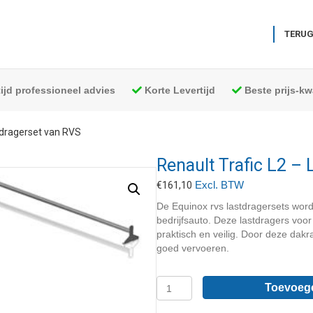
TERUG
tijd professioneel advies
Korte Levertijd
Beste prijs-kwa
tdragerset van RVS
Renault Trafic L2 –
Excl. BTW
€
161,10
De Equinox rvs lastdragersets wor
bedrijfsauto. Deze lastdragers voor
praktisch en veilig. Door deze dakr
goed vervoeren.
Renault
Toevoeg
Trafic
L2