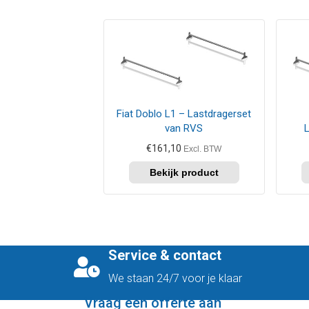
Fiat Doblo L1 – Lastdragerset
van RVS
€
161,10
Excl. BTW
Service & contact
We staan 24/7 voor je klaar
Vraag een offerte aan