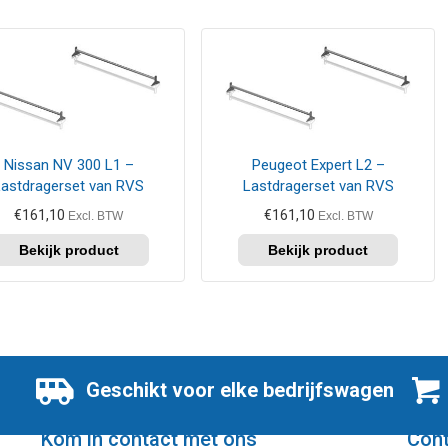
Nissan NV 300 L1 –
Peugeot Expert L2 –
Lastdragerset van RVS
Lastdragerset van RVS
€
161,10
€
161,10
Excl. BTW
Excl. BTW
Geschikt voor elke bedrijfswagen
Kom in contact met ons
Con