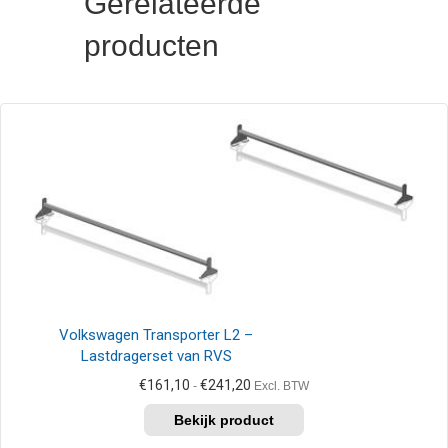
Gerelateerde
producten
Volkswagen Transporter L2 –
Lastdragerset van RVS
Prijsklasse:
€
161,10
€
241,20
-
Excl. BTW
€161,10
Dit
tot
product
€241,20