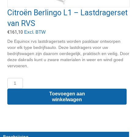
Citroën Berlingo L1 – Lastdragerset
van RVS
Excl. BTW
€
161,10
De Equinox rvs lastdragersets worden pasklaar ontworpen
voor elk type bedrijfsauto. Deze lastdragers voor uw
bedrijfswagen zijn daarom oerdegelijk, praktisch en veilig. Door
deze dakrails kunt u zware materialen in weer en wind goed
vervoeren.
Citroën
Berlingo
L1
Toevoegen aan
-
winkelwagen
Lastdragerset
van
RVS
aantal
Beschrijving