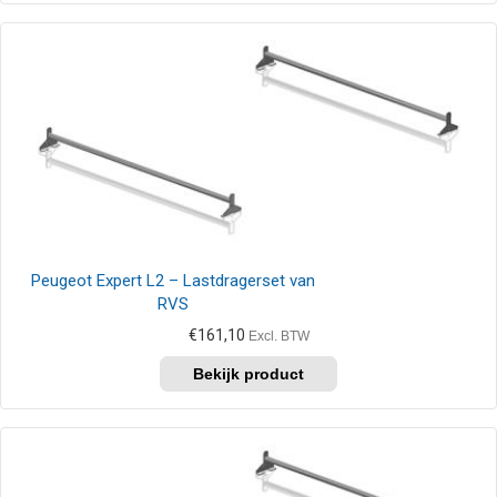
heeft
meerdere
variaties.
Deze
optie
kan
gekozen
worden
op
de
productpagina
Peugeot Expert L2 – Lastdragerset van
RVS
€
161,10
Excl. BTW