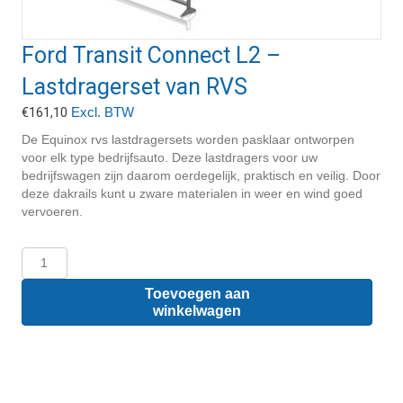
Ford Transit Connect L2 –
Lastdragerset van RVS
Excl. BTW
€
161,10
De Equinox rvs lastdragersets worden pasklaar ontworpen
voor elk type bedrijfsauto. Deze lastdragers voor uw
bedrijfswagen zijn daarom oerdegelijk, praktisch en veilig. Door
deze dakrails kunt u zware materialen in weer en wind goed
vervoeren.
Ford
Transit
Connect
Toevoegen aan
L2
winkelwagen
-
Lastdragerset
van
RVS
aantal