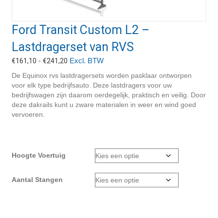
Ford Transit Custom L2 –
Lastdragerset van RVS
Prijsklasse:
-
Excl. BTW
€
161,10
€
241,20
€161,10
De Equinox rvs lastdragersets worden pasklaar ontworpen
tot
voor elk type bedrijfsauto. Deze lastdragers voor uw
€241,20
bedrijfswagen zijn daarom oerdegelijk, praktisch en veilig. Door
deze dakrails kunt u zware materialen in weer en wind goed
vervoeren.
Hoogte Voertuig
Aantal Stangen