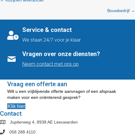
← Kozijnen leverancier
Posts
Bouwbedrijf →
navigation
Service & contact
We staan 24/7 voor je klaar
Vragen over onze diensten?
Neem contact met ons op
Vraag een offerte aan
Wilt u een vrijblijvende offerte aanvragen of een afspraak
maken voor een oriënterend gesprek?
Klik hier
Contact
Jupiterweg 4, 8938 AE Leeuwarden
058 288 4110