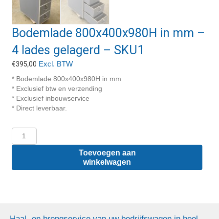
Bodemlade 800x400x980H in mm –
4 lades gelagerd – SKU1
Excl. BTW
€
395,00
* Bodemlade 800x400x980H in mm
* Exclusief btw en verzending
* Exclusief inbouwservice
* Direct leverbaar.
Bodemlade
800x400x980H
in
Toevoegen aan
mm
winkelwagen
-
4
lades
gelagerd
-
Haal- en brengservice van uw bedrijfswagen in heel